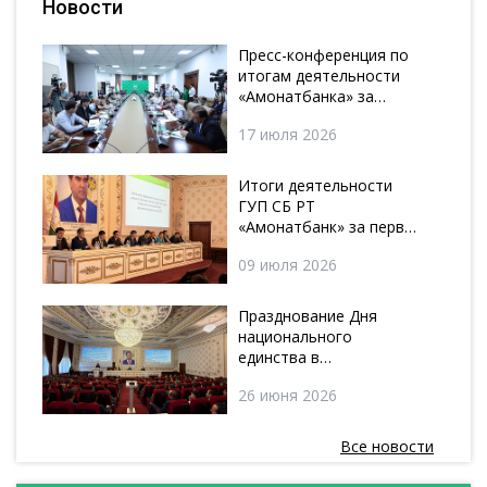
Новости
Пресс-конференция по
итогам деятельности
«Амонатбанка» за
первое полугодие 2026
17 июля 2026
года
Итоги деятельности
ГУП СБ РТ
«Амонатбанк» за первое
полугодие и планы на
09 июля 2026
второе полугодие 2026
года.
Празднование Дня
национального
единства в
«Амонатбанке»
26 июня 2026
Все новости