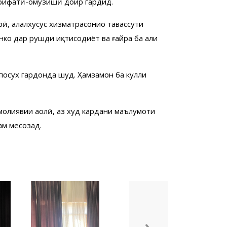
ърифатӣ-омӯзишӣ доир гардид.
ӣ, алалхусус хизматрасониҳо тавассути
кҳо дар рушди иқтисодиёт ва ғайра ба аҳли
 посух гардонда шуд. Ҳамзамон ба кулли
олиявии аҳолӣ, аз худ кардани маълумоти
ам месозад.
›