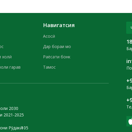
Навигатсия
Асосӣ
1
ос
Дар бораи мо
Ба
 холӣ
Раёсати бонк
i
воли гарав
Тамос
По
+9
Ба
+9
Те
соли 2030
и 2021-2025
они Рӯдакӣ 105