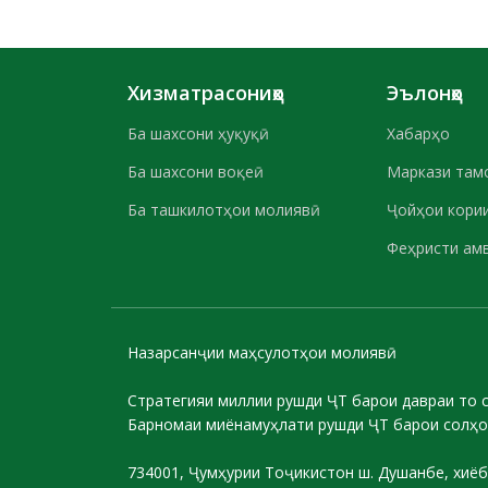
Хизматрасониҳо
Эълонҳо
Ба шахсони ҳуқуқӣ
Хабарҳо
Ба шахсони воқеӣ
Маркази там
Ба ташкилотҳои молиявӣ
Ҷойҳои кории
Феҳристи ам
Назарсанҷии маҳсулотҳои молиявӣ
Стратегияи миллии рушди ҶТ барои давраи то 
Барномаи миёнамуҳлати рушди ҶТ барои солҳо
734001, Ҷумҳурии Тоҷикистон ш. Душанбе, хиёб