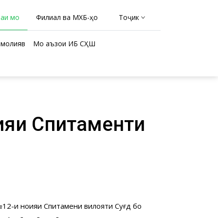
раи мо
Филиал ва МХБ-ҳо
Тоҷикӣ
молиявӣ
Мо аъзои ИБ СҲШ
ияи Спитаменти
12-и ноҳияи Спитамени вилояти Суғд бо