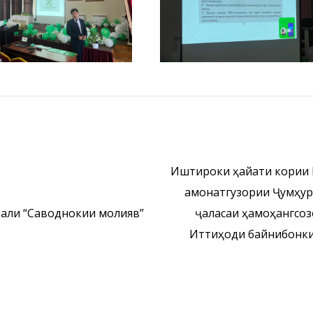
Иштироки ҳайати кории 
амонатгузории Ҷумҳур
ли “Саводнокии молиявӣ”
ҷаласаи ҳамоҳангсоз
Иттиҳоди байнибонки