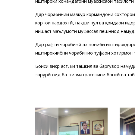
иштироки хонандагони муассисаҳои таҳсило
Дар чорабинии мазкур кормандони сохторҳои д
кортҳои пардохтӣ, нақши пул ва қоидаҳои идо
нишаст маълумоти муфассал пешниҳод намуд
Дар рафти чорабинӣ аз ҷониби иштирокдорон в
иштирокчиёни чорабиниҳо туҳфаҳои хотирмон 
Боиси зикр аст, ки ташкил ва баргузор наму
зарурӣ оид ба хизматрасониҳои бонкӣ ва таб
‹