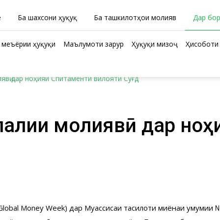
ӣ
Ба шахсони ҳуқуқӣ
Ба ташкилотҳои молиявӣ
Дар бо
 меъёрии ҳуқуқи
Маълумоти зарурӣ
Ҳуқуқи мизоҷ
Ҳисоботи 
вӣ дар ноҳияи Спитаменти вилояти Суғд
лалии молиявӣ дар ноҳ
lobal Money Week) дар Муассисаи таҳсилоти миёнаи умумии №