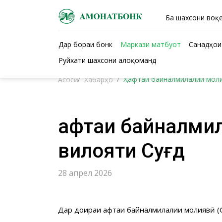
Ба шахсони воқе
Дар бораи бонк
Маркази матбуот
Санадҳои
Руйхати шахсони алоқоманд
Ҳафтаи байналмилалии молия
Асосӣ
Хабарҳо
Ҳафтаи байналми
вилояти Суғд
28 апрел 2026
Дар доираи ҳафтаи байналмилалии молиявӣ (G