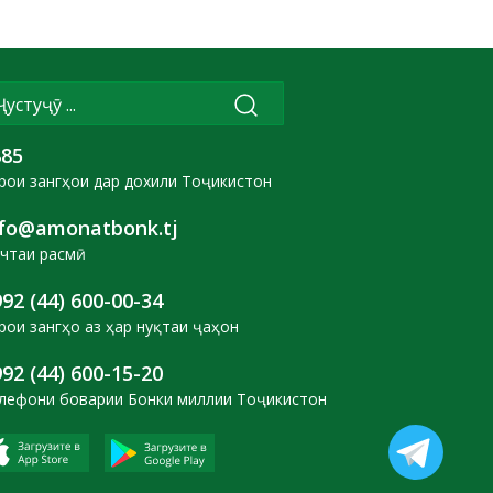
885
рои зангҳои дар дохили Тоҷикистон
nfo@amonatbonk.tj
чтаи расмӣ
92 (44) 600-00-34
рои зангҳо аз ҳар нуқтаи ҷаҳон
92 (44) 600-15-20
лефони боварии Бонки миллии Тоҷикистон