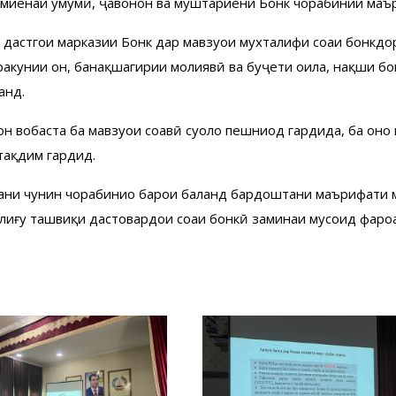
ти миёнаи умумӣ, ҷавонон ва муштариёни Бонк чорабинии ма
астгоҳи марказии Бонк дар мавзуҳои мухталифи соҳаи бонкдор
ракунии он, банақшагирии молиявӣ ва буҷети оила, нақши бон
анд.
обаста ба мавзуҳои соҳавӣ суолҳо пешниҳод гардида, ба онҳо
тақдим гардид.
дани чунин чорабиниҳо барои баланд бардоштани маърифати м
лиғу ташвиқи дастовардҳои соҳаи бонкӣ заминаи мусоид фароҳ