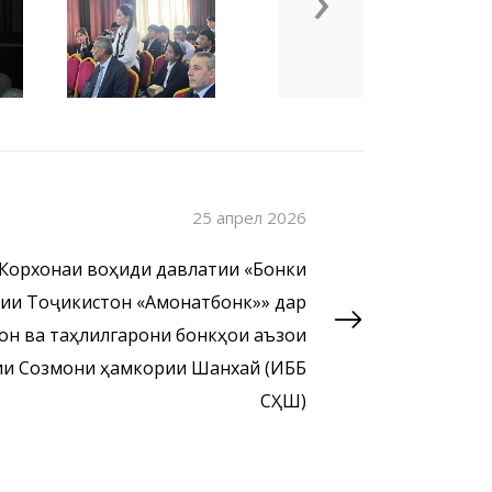
25 апрел 2026
Корхонаи воҳиди давлатии «Бонки
ии Тоҷикистон «Амонатбонк»» дар
он ва таҳлилгарони бонкҳои аъзои
и Созмони ҳамкории Шанхай (ИББ
СҲШ)