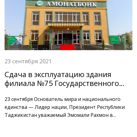
участием финансовых институтов страны.
23 сентября 2021
Cдача в эксплуатацию здания
филиала №75 Государственного
сберегательного банка
Таджикистана «Амонатбонк» в
23 сентября Основатель мира и национального
единства — Лидер нации, Президент Республики
Бальджуванском районе
Таджикистан уважаемый Эмомали Рахмон в
Бальджуванском районе сдал в эксплуатацию
здание филиала №75 Государственного