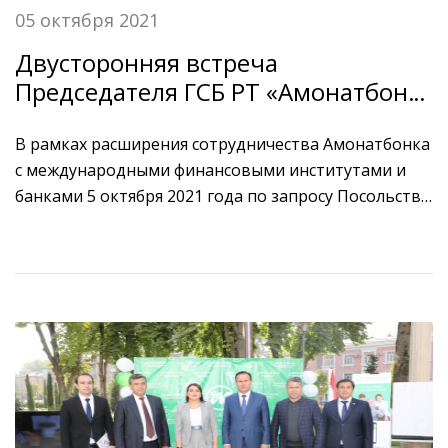
05 октября 2021
Двусторонняя встреча
Председателя ГСБ РТ «Амонатбонк»
с представителями ОАО «Банк
развития Республики Беларусь» и
В рамках расширения сотрудничества Амонатбонка
с международными финансовыми институтами и
«Белэксимгарант»
банками 5 октября 2021 года по запросу Посольства
Республики Беларусь в Республике Таджикистан,
состоялась двусторонняя встреча Председателя
Правления ГСБ РТ «Амонатбонк» Икроми
Сирожиддина Салома с официальной делегацией
ОАО «Банка развития Республики Беларусь» в лице
Руководителя управления международного бизнеса
Банка развития Республики Беларусь Швайбовича
Павла Валерьевича и Начальника управления
страхования страховой компании