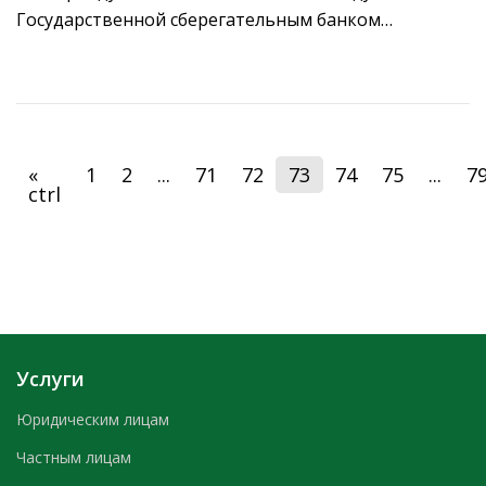
Государственной сберегательным банком
Республики Таджикистан и Государственной
корпорацией развития “ВЭБ.РФ”.
«
1
2
...
71
72
73
74
75
...
7
ctrl
Услуги
Юридическим лицам
Частным лицам