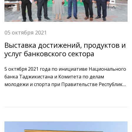
«Белэксимгарант» Евгением Воюшем.
05 октября 2021
Выставка достижений, продуктов и
услуг банковского сектора
5 октября 2021 года по инициативе Национального
банка Таджикистана и Комитета по делам
молодежи и спорта при Правительстве Республики
Таджикистан по случаю празднования 30-летия
государственной независимости Республики
Таджикистан, на площади 800-летия Москвы в
Душанбе состоялась выставка банковских
продуктов под лозунгом «Роль молодежи за 30 лет
независимости: достижения и перспективы» с