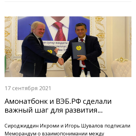
сберегательного банка Республики Таджикистан
«Амонатбонк».
17 сентября 2021
Амонатбонк и ВЭБ.РФ сделали
важный шаг для развития
двустороннего сотрудничества
Сироджиддин Икроми и Игорь Шувалов подписали
Меморандум о взаимопонимании между