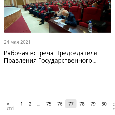
24 мая 2021
Рабочая встреча Председателя
Правления Государственного
сберегательного банка Республики
Таджикистан «Амонатбонк» с
сотрудниками филиалов и центров
банковского обслуживания ГСБ РТ
«Амонатбонк» в Бохтарском
регионе.
«
1
2
...
75
76
77
78
79
80
c
ctrl
»