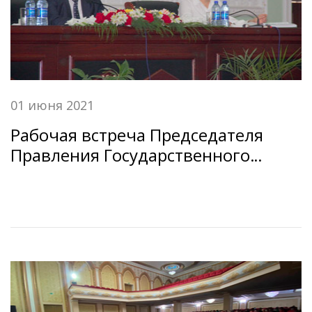
01 июня 2021
Рабочая встреча Председателя
Правления Государственного
сберегательного банка Республики
Таджикистан «Амонатбонк» с
сотрудниками филиалов и центров
банковского обслуживания ГСБ РТ
«Амонатбонк» Кулябского региона
Хатлонской области.