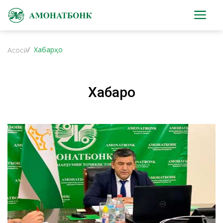
Хабарҳо
Асосӣ
Хабарҳо