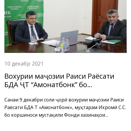
10 декабр 2021
Вохурии маҷозии Раиси Раёсати
БДА ҶТ “Амонатбонк” бо
коршиноси мустақили Фонди
хазинаҳои амонатгузорӣ оид ба
Санаи 9 декабри соли ҷорӣ вохурии маҷозии Раиси
Раёсати БДА ҶТ «Амонатбонк», муҳтарам Икромӣ С.С.
ҳамкориҳои байналмилалии
бо коршиноси мустақили Фонди хазинаҳои
Олмон дар Тоҷикистон
амонатгузорӣ оид ба ҳамкориҳои байналмилалии
(Sparkassenstiftug)
Олмон дар Тоҷикистон (Sparkassenstiftug), Ирина