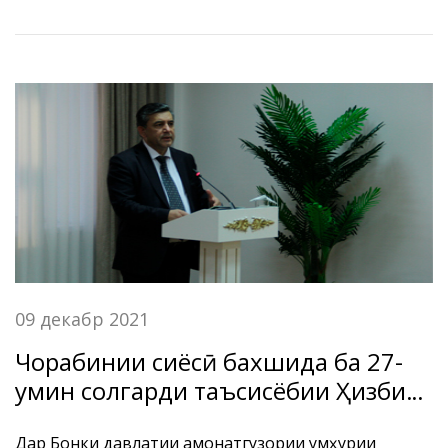
09 декабр 2021
Чорабинии сиёсӣ бахшида ба 27-
умин солгарди таъсисёбии Ҳизби
Халқии Демократии Тоҷикистон
Дар Бонки давлатии амонатгузории Ҷумҳурии