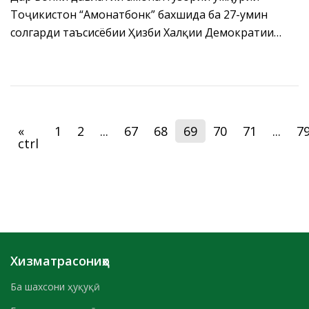
Тоҷикистон “Амонатбонк” бахшида ба 27-умин
солгарди таъсисёбии Ҳизби Халқии Демократии
Тоҷикистон чорабинии сиёсӣ баргузор гардид.
«
1
2
...
67
68
69
70
71
...
7
ctrl
Хизматрасониҳо
Ба шахсони ҳуқуқӣ