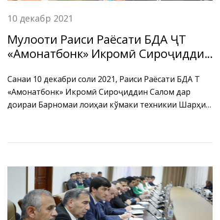
10 декабр 2021
Мулоқоти Раиси Раёсати БДА ҶТ
«Амонатбонк» Икромӣ Сироҷиддин
Салом бо ҳайати Хазинаи
Байналмилалии Асъор
Санаи 10 декабри соли 2021, Раиси Раёсати БДА ҶТ
«Амонатбонк» Икромӣ Сироҷиддин Салом дар
доираи Барномаи лоиҳаи кўмаки техникии Шарҳи
суботи бахши молиявӣ (Financial Sector Stability
Review - FSSR) бо ҳайати Хазинаи Байналмилалии
Асъор (ХБА) Карлос де Баррос Серрао ва С. Эрик
Опперс мулоқоти фосилавӣ баргузор намуданд.