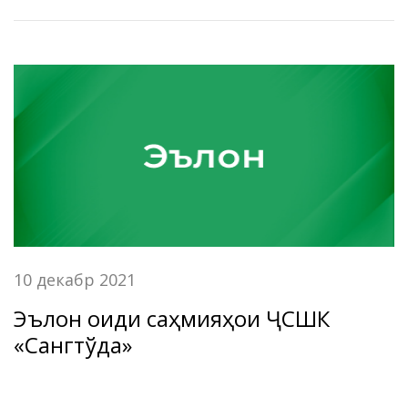
Хетч баргузор гардид.
10 декабр 2021
Эълон оиди саҳмияҳои ҶСШК
«Сангтўда»