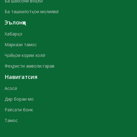
Ба шахсони воқеӣ
Ба ташкилотҳои молиявӣ
Эълонҳо
Хабарҳо
Маркази тамос
Ҷойҳои кории холӣ
Феҳристи амволи гарав
Навигатсия
Асосӣ
Дар бораи мо
Раёсати бонк
Тамос