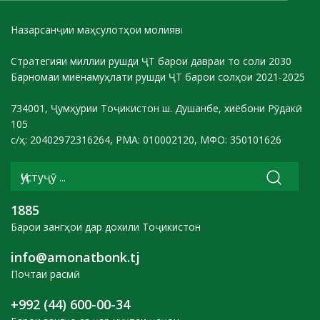
Назарсанҷии маҳсулотҳои молиявӣ
Стратегияи миллии рушди ҶТ барои давраи то соли 2030
Барномаи миёнамуҳлати рушди ҶТ барои солҳои 2021-2025
734001, Ҷумҳурии Тоҷикистон ш. Душанбе, хиёбони Рӯдакӣ
105
с/ҳ: 20402972316264, РМА: 010002120, МФО: 350101626
1885
Барои зангҳои дар дохили Тоҷикистон
info@amonatbonk.tj
Почтаи расмӣ
+992 (44) 600-00-34