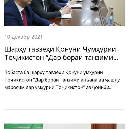
10 декабр 2021
Шарҳу тавзеҳи Қонуни Ҷумҳурии
Тоҷикистон “Дар бораи танзими
анъана ва ҷашну маросим дар
Ҷумҳурии Тоҷикистон” дар БДА ҶТ
Вобаста ба шарҳу тавзеҳи Қонуни Ҷумҳурии
Тоҷикистон “Дар бораи танзими анъана ва ҷашну
“Амонатбонк”
маросим дар Ҷумҳурии Тоҷикистон” аз ҷониби
мутахассисони Кумитаи дин, танзими анъана ва
ҷашну маросими назди Ҳукумати Ҷумҳурии
Тоҷикистон Муслиҳиддин Хоҷамирзода ва Диловар
Сафарзода бо кормандони БДА ҶТ “Амонатбонк”
вохурӣ баргузор гардид.