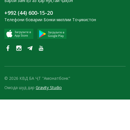
Барои зангҳо аз ҳар нуқтаи ҷаҳон
+992 (44) 600-15-20
Телефони боварии Бонки миллии Тоҷикистон
© 2026 КВД БА ҶТ "Амонатбонк"
Омода шуд дар
Gravity Studio