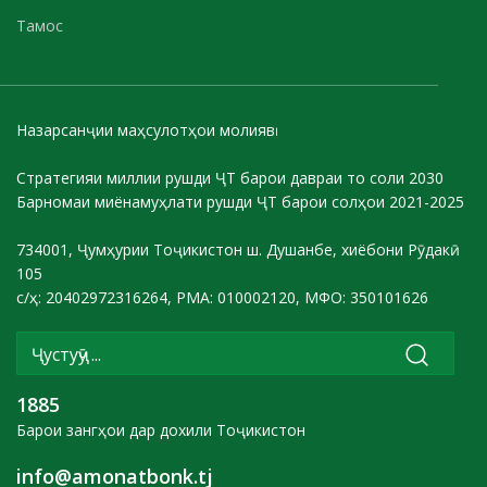
Тамос
Назарсанҷии маҳсулотҳои молиявӣ
Стратегияи миллии рушди ҶТ барои давраи то соли 2030
Барномаи миёнамуҳлати рушди ҶТ барои солҳои 2021-2025
734001, Ҷумҳурии Тоҷикистон ш. Душанбе, хиёбони Рӯдакӣ
105
с/ҳ: 20402972316264, РМА: 010002120, МФО: 350101626
1885
Барои зангҳои дар дохили Тоҷикистон
info@amonatbonk.tj