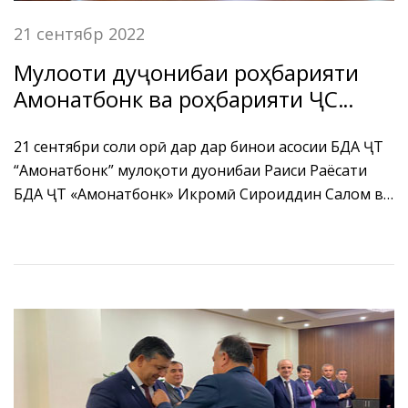
21 сентябр 2022
Мулоқоти дуҷонибаи роҳбарияти
Амонатбонк ва роҳбарияти ҶС
“МТС-банк” –и ФР.
21 сентябри соли ҷорӣ дар дар бинои асосии БДА ҶТ
“Амонатбонк” мулоқоти дуҷонибаи Раиси Раёсати
БДА ҶТ «Амонатбонк» Икромӣ Сироҷиддин Салом ва
ноиби президенти ҶС “МТС-банк”-и ФР Сорококин
Глеб Михайлович баргузор гардид.