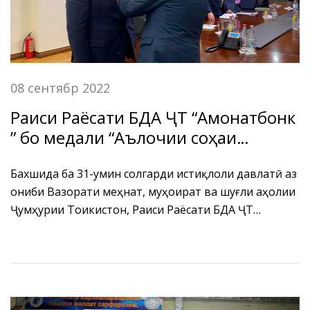
08 сентябр 2022
Раиси Раёсати БДА ҶТ “Амонатбонк
” бо медали “Аълочии соҳаи
меҳнат, муҳоҷират ва шуғли аҳолӣ”
сарфароз гардонида шуд.
Бахшида ба 31-умин солгарди истиқлоли давлатӣ аз
ҷониби Вазорати меҳнат, муҳоҷират ва шуғли аҳолии
Ҷумҳурии Тоҷикистон, Раиси Раёсати БДА ҶТ
“Амонатбонк” Икромӣ С.С. барои фаъолияти
назаррасу ибратбахш ва саҳми арзанда дар рушду
пешрафти кишвари маҳбубамон, алалхусус соҳаи
иқтисодиёти мамлакат бо медали “Аълочии соҳаи
меҳнат, муҳоҷират ва шуғли аҳолӣ” сарфароз