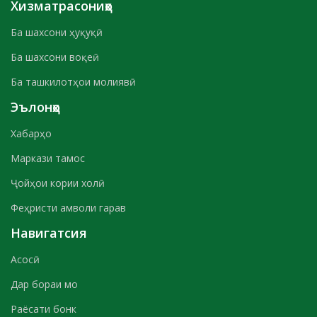
Хизматрасониҳо
Ба шахсони ҳуқуқӣ
Ба шахсони воқеӣ
Ба ташкилотҳои молиявӣ
Эълонҳо
Хабарҳо
Маркази тамос
Ҷойҳои кории холӣ
Феҳристи амволи гарав
Навигатсия
Асосӣ
Дар бораи мо
Раёсати бонк