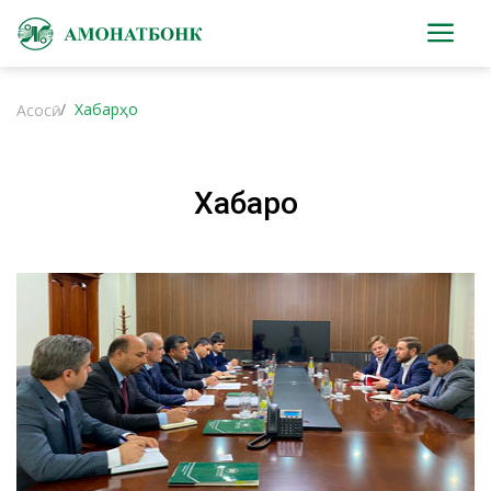
Хабарҳо
Асосӣ
Хабарҳо