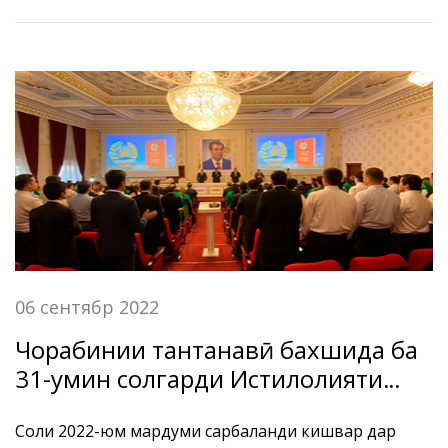
Амонатбонк-2022" баргузор гардид.
06 сентябр 2022
Чорабинии тантанавӣ бахшида ба
31-умин солгарди Истиқлолияти
давлатии Ҷумҳурии Тоҷикистон
Соли 2022-юм мардуми сарбаланди кишвар дар