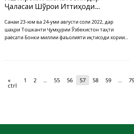
Ҷаласаи Шўрои Иттиҳоди
байнибонкии СҲШ
Санаи 23-юм ва 24-уми августи соли 2022, дар
шаҳри Тошканти Ҷумҳурии Ўзбекистон таҳти
раёсати Бонки миллии фаъолияти иқтисоди хориҷии
Ўзбекистон ҳамчун бонки раисикунанда, бо
иштироки роҳбарони бонкҳои аъзо ва нозир ҷаласаи
Шўрои Иттиҳоди байнибонкии Созмони ҳамкории
Шанхай (ИББ СҲШ) баргузор гардид.
«
1
2
...
55
56
57
58
59
...
7
ctrl