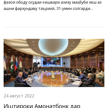
фазои ободу осудаи кишвари азизу маҳбуби хеш аз
ҷашни фархундаву таърихӣ, 31-умин солгарди
истиқлоли давлатии Ҷумҳурии Тоҷикистон истиқбол
менамоянд.
24 август 2022
Иштироки Амонатбонк дар