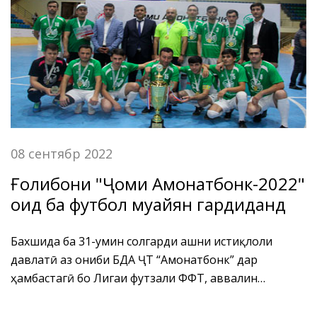
гардонида шуд.
08 сентябр 2022
Ғолибони "Ҷоми Амонатбонк-2022"
оид ба футбол муайян гардиданд
Бахшида ба 31-умин солгарди ҷашни истиқлоли
давлатӣ аз ҷониби БДА ҶТ “Амонатбонк” дар
ҳамбастагӣ бо Лигаи футзали ФФТ, аввалин
мусобиқа оид ба футболи хурд байни кормандони
ташкилотҳои қарзии ҷумҳурӣ барои дарёфти "Ҷоми