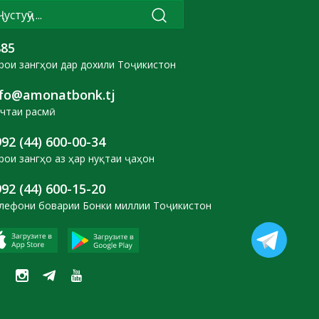
885
рои зангҳои дар дохили Тоҷикистон
nfo@amonatbonk.tj
чтаи расмӣ
92 (44) 600-00-34
рои зангҳо аз ҳар нуқтаи ҷаҳон
92 (44) 600-15-20
лефони боварии Бонки миллии Тоҷикистон