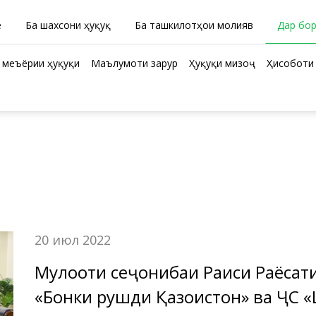
ӣ
Ба шахсони ҳуқуқӣ
Ба ташкилотҳои молиявӣ
Дар бо
 меъёрии ҳуқуқи
Маълумоти зарурӣ
Ҳуқуқи мизоҷ
Ҳисоботи 
20 июл 2022
Мулоқоти сеҷонибаи Раиси Раёсат
«Бонки рушди Қазоқистон» ва ҶС