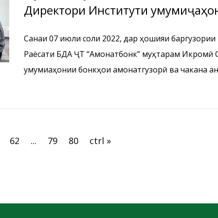
Директори Институти умумиҷаҳо
ва чакана.
Санаи 07 июли соли 2022, дар ҳошияи баргузории 
Раёсати БДА ҶТ “Амонатбонк” муҳтарам Икромӣ С
умумиҷаҳонии бонкҳои амонатгузорӣ ва чакана ҷа
додани ҳамкориҳои дуҷониба ва бисёрҷониба бо И
амонатгузорӣ ва чакана , ҳамчунин бонкҳои аъзо
намуданд.
62
...
79
80
ctrl »