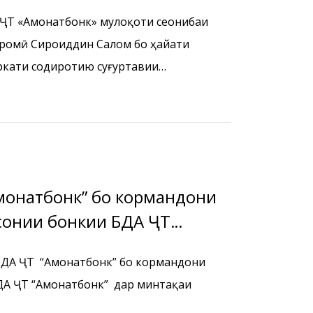
урии Қазоқистон
 ҶТ «Амонатбонк» мулоқоти сеҷонибаи
ромӣ Сироҷиддин Салом бо ҳайати
ркати содиротию суғуртавии
гардид.
Амонатбонк” бо кормандони
сонии бонкии БДА ҶТ
 БДА ҶТ “Амонатбонк” бо кормандони
ДА ҶТ “Амонатбонк” дар минтақаи