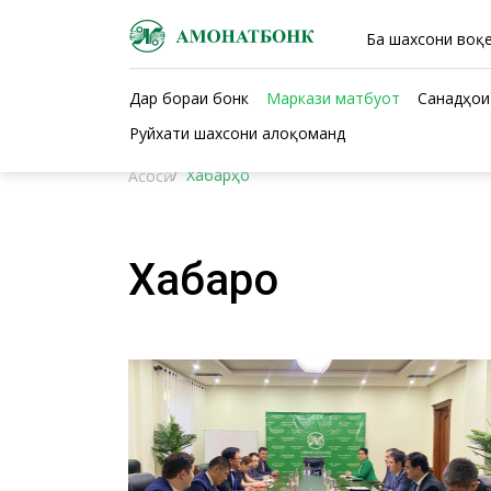
Ба шахсони воқе
Дар бораи бонк
Маркази матбуот
Санадҳои
Руйхати шахсони алоқоманд
Хабарҳо
Асосӣ
Хабарҳо