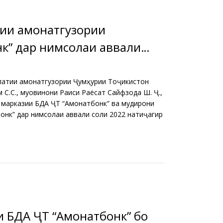
ии амонатгузории
к” дар нимсолаи аввали
влатии амонатгузории Ҷумҳурии Тоҷикистон
 С.С., муовинони Раиси Раёсат Сайфзода Ш. Ҷ.,
и марказии БДА ҶТ “Амонатбонк” ва мудирони
нк” дар нимсолаи аввали соли 2022 натиҷагирӣ
и БДА ҶТ “Амонатбонк” бо