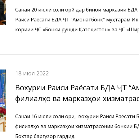
суғуртавии «KazakhExport»-и Ҷумҳ
Санаи 20 июли соли ҷорӣ дар бинои марказии БДА
Раиси Раёсати БДА ҶТ “Амонатбонк” муҳтарам Ик
кориии ҶС «Бонки рушди Қазоқистон» ва ҶС «Ши
«KazakhExport»-и Ҷумҳурии Қазоқистон, баргузор 
18 июл 2022
Вохурии Раиси Раёсати БДА ҶТ “
филиалҳо ва марказҳои хизматра
“Амонатбонк” дар минтақаи Бохтар
Санаи 16 июли соли ҷорӣ, вохурии Раиси Раёсати
филиалҳо ва марказҳои хизматрасонии бонкии Б
Бохтар баргузор гардид.