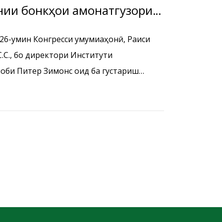
нии бонкҳои амонатгузори
26-умин Конгресси умумиҷаҳонӣ, Раиси
.С., бо директори Институти
ноби Питер Зимонс оид ба густариш
нститути умумиҷаҳонии бонкҳои
и Институт мулоқоти дуҷониба баргузор