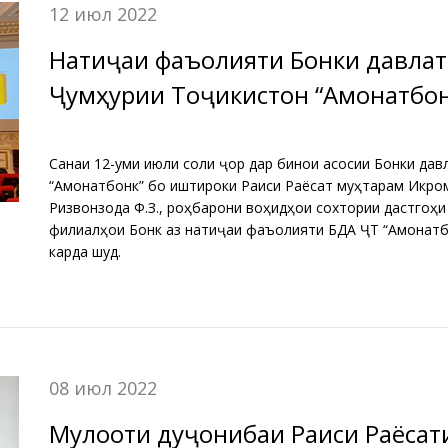
12 июл 2022
Натиҷаи фаъолияти Бонки давлат
Ҷумҳурии Тоҷикистон “Амонатбон
соли 2022
Санаи 12-уми июли соли ҷорӣ дар бинои асосии Бонки да
“Амонатбонк” бо иштироки Раиси Раёсат муҳтарам Икромӣ
Ризвонзода Ф.З., роҳбарони воҳидҳои сохтории дастгоҳ
филиалҳои Бонк аз натиҷаи фаъолияти БДА ҶТ “Амонатбо
карда шуд.
08 июл 2022
Мулоқоти дуҷонибаи Раиси Раёсат