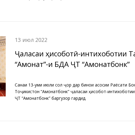
13 июл 2022
Ҷаласаи ҳисоботӣ-интихоботии 
“Амонат”-и БДА ҶТ “Амонатбонк”
Санаи 13-уми июли солӣ ҷорӣ дар бинои асосии Раёсати Б
Тоҷикистон “Амонатбонк” ҷаласаи ҳисоботӣ-интихоботии
ҶТ “Амонатбонк” баргузор гардид.