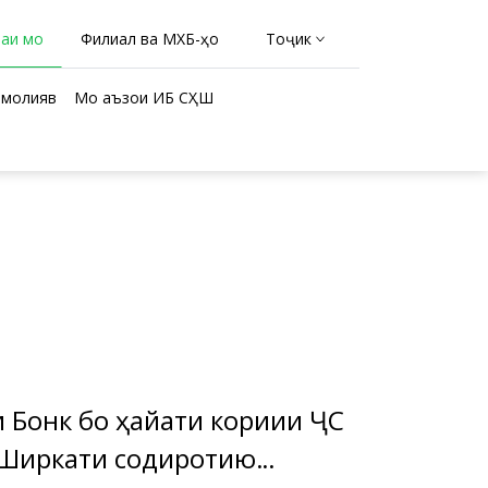
раи мо
Филиал ва МХБ-ҳо
Тоҷикӣ
молиявӣ
Мо аъзои ИБ СҲШ
и Бонк бо ҳайати кориии ҶС
 «Ширкати содиротию