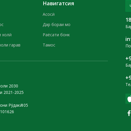
Навигатсия
Асосӣ
1
ос
Дар бораи мо
Ба
 холӣ
Раёсати бонк
i
воли гарав
Тамос
По
+9
Ба
+9
Те
соли 2030
и 2021-2025
они Рӯдакӣ 105
0101626