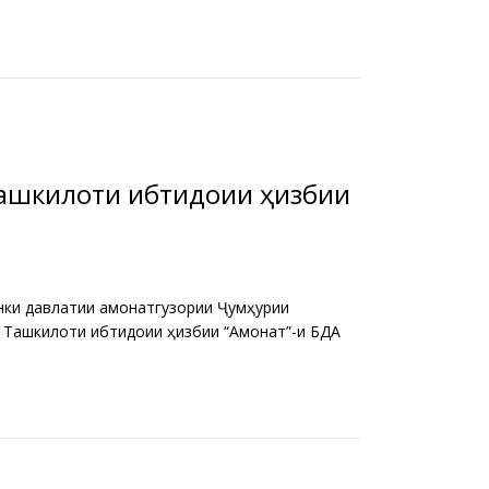
Ташкилоти ибтидоии ҳизбии
онки давлатии амонатгузории Ҷумҳурии
 Ташкилоти ибтидоии ҳизбии “Амонат”-и БДА