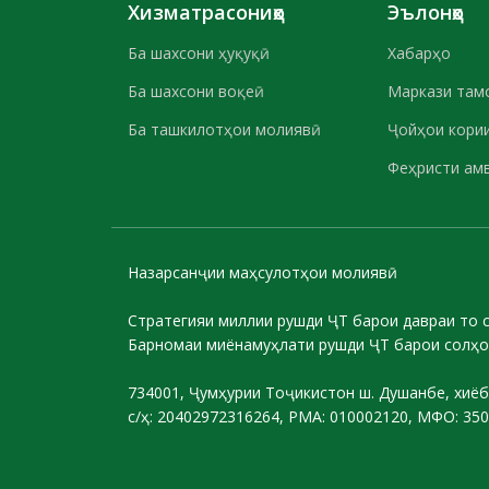
Хизматрасониҳо
Эълонҳо
Ба шахсони ҳуқуқӣ
Хабарҳо
Ба шахсони воқеӣ
Маркази там
Ба ташкилотҳои молиявӣ
Ҷойҳои кории
Феҳристи ам
Назарсанҷии маҳсулотҳои молиявӣ
Стратегияи миллии рушди ҶТ барои давраи то 
Барномаи миёнамуҳлати рушди ҶТ барои солҳо
734001, Ҷумҳурии Тоҷикистон ш. Душанбе, хиёб
с/ҳ: 20402972316264, РМА: 010002120, МФО: 35