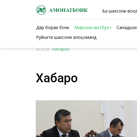
Ба шахсони воқе
Дар бораи бонк
Маркази матбуот
Санадҳои
Руйхати шахсони алоқоманд
Хабарҳо
Асосӣ
Хабарҳо