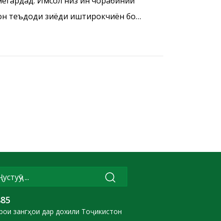
мегардад. Имсол низ ин чорабинии
 он теъдоди зиёди иштирокчиён бо
885
рои зангҳои дар дохили Тоҷикистон