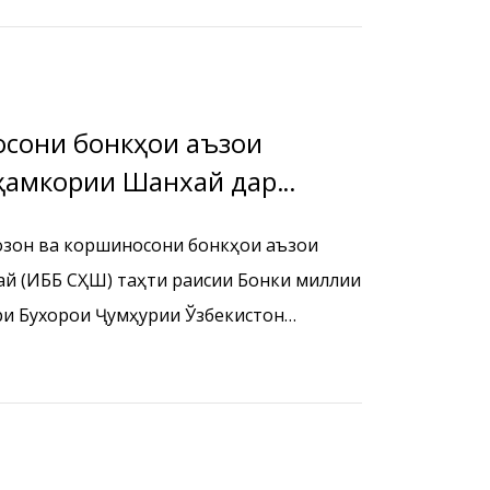
осони бонкҳои аъзои
ҳамкории Шанхай дар
созон ва коршиносони бонкҳои аъзои
й (ИББ СҲШ) таҳти раисии Бонки миллии
ри Бухорои Ҷумҳурии Ўзбекистон