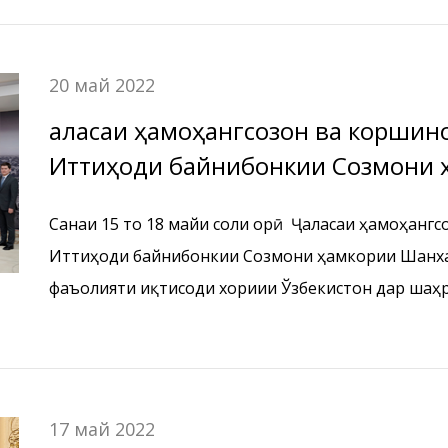
20 май 2022
Ҷаласаи ҳамоҳангсозон ва коршин
Иттиҳоди байнибонкии Созмони 
Бухоро.
Санаи 15 то 18 майи соли ҷорӣ Ҷаласаи ҳамоҳанг
Иттиҳоди байнибонкии Созмони ҳамкории Шанха
фаъолияти иқтисоди хориҷии Ўзбекистон дар шаҳ
баргузор гардид.
17 май 2022