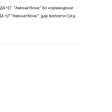
к дар вилояти Суғд
 БДА ҶТ “Амонатбонк” бо кормандони
А ҶТ “Амонатбонк” дар вилояти Суғд