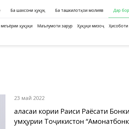
ӣ
Ба шахсони ҳуқуқӣ
Ба ташкилотҳои молиявӣ
Дар бо
 меъёрии ҳуқуқи
Маълумоти зарурӣ
Ҳуқуқи мизоҷ
Ҳисоботи 
23 май 2022
Ҷаласаи кории Раиси Раёсати Бон
Ҷумҳурии Тоҷикистон “Амонатбонк” бо к