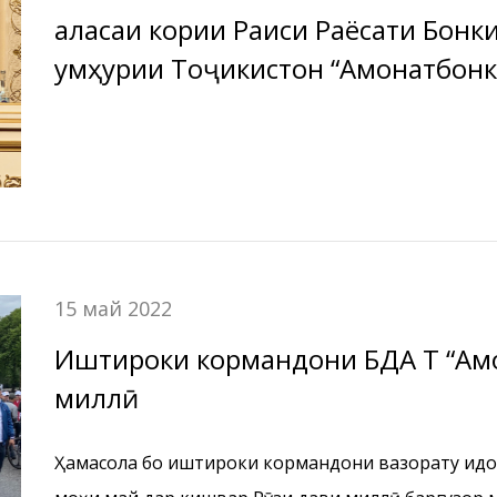
Ҷаласаи кории Раиси Раёсати Бон
Ҷумҳурии Тоҷикистон “Амонатбонк” бо к
хизматрасонии бонкии Амонатбо
15 май 2022
Иштироки кормандони БДА ҶТ “Амо
миллӣ
Ҳамасола бо иштироки кормандони вазорату идо