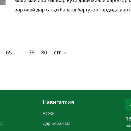
моҳи май дар кишвар Рӯзи дави миллӣ баргузор 
варзишӣ дар сатҳи баланд баргузор гардида дар
омодагии хос ба давидан машғул гардиданд.
65
...
79
80
ctrl »
Навигатсия
Асосӣ
1
ос
Дар бораи мо
Ба