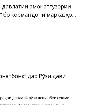
ки давлатии амонатгузории
ормандони марказҳои
нк дар шаҳри Душанбе.
натбонк” дар Рӯзи дави
раҳои давлатӣ рӯзи якшанбеи сеюми