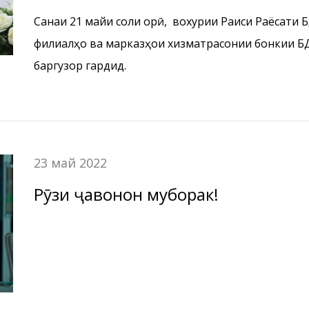
хизматрасонии бонкии Амонатбон
Санаи 21 майи соли ҷорӣ, вохурии Раиси Раёсати
филиалҳо ва марказҳои хизматрасонии бонкии БД
баргузор гардид.
23 май 2022
Рӯзи ҷавонон муборак!