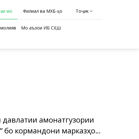
раи мо
Филиал ва МХБ-ҳо
Тоҷикӣ
молиявӣ
Мо аъзои ИБ СҲШ
ки давлатии амонатгузории
ормандони марказҳои