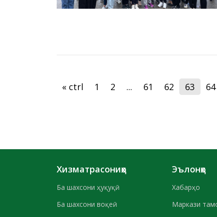
« ctrl
1
2
...
61
62
63
64
Хизматрасониҳо
Эълонҳо
Ба шахсони ҳуқуқӣ
Хабарҳо
Ба шахсони воқеӣ
Маркази там