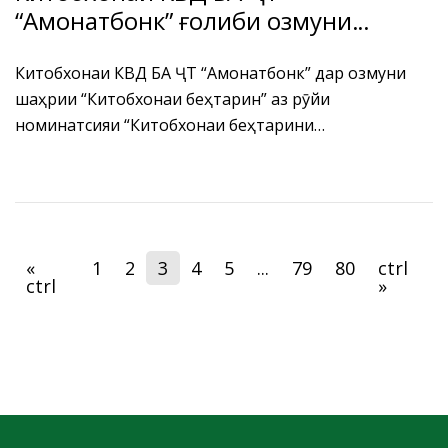
“Амонатбонк” ғолиби озмуни
шаҳрии “Китобхонаи беҳтарин”
Китобхонаи КВД БА ҶТ “Амонатбонк” дар озмуни
шаҳрии “Китобхонаи беҳтарин” аз рӯйи
номинатсияи “Китобхонаи беҳтарини
идоравӣ” сазовори ҷойи дуюм гардида, бо
дипломи МИҲД шаҳри Душанбе сарфароз
гардонида шуд.
«
1
2
3
4
5
...
79
80
ctrl
ctrl
»