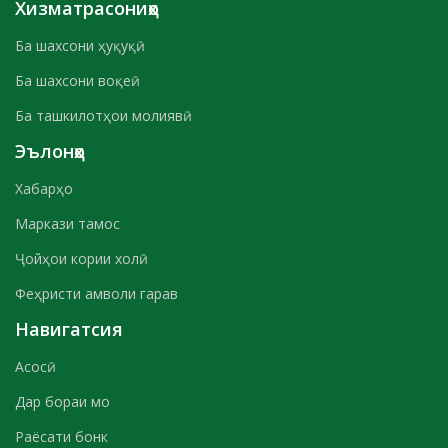
Хизматрасониҳо
Ба шахсони ҳуқуқӣ
Ба шахсони воқеӣ
Ба ташкилотҳои молиявӣ
Эълонҳо
Хабарҳо
Маркази тамос
Ҷойҳои кории холӣ
Феҳристи амволи гарав
Навигатсия
Асосӣ
Дар бораи мо
Раёсати бонк