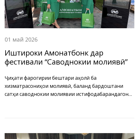
01 май 2026
Иштироки Амонатбонк дар
фестивали “Саводнокии молиявӣ”
Ҷиҳати фарогирии бештари аҳолӣ ба
хизматрасониҳои молиявӣ, баланд бардоштани
сатҳи саводнокии молиявии истифодабарандагони
чунин хизматрасониҳо, инчунин татбиқи босамари
Фармони Президенти Ҷумҳурии Тоҷикистон аз 22
июни соли 2023, Nº586 "Дар бораи тадбирҳои вусъат
додани ҳисоббаробаркунии ғайринакдӣ" бо
ибтикори Бонки миллии Тоҷикистон дар Боғи