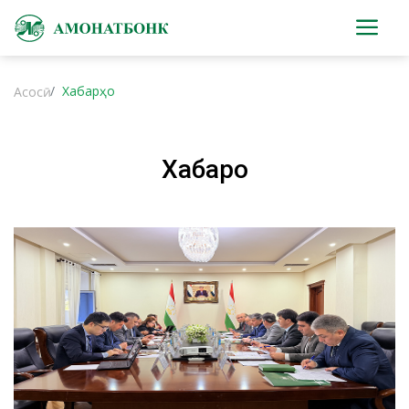
Хабарҳо
Асосӣ
Хабарҳо