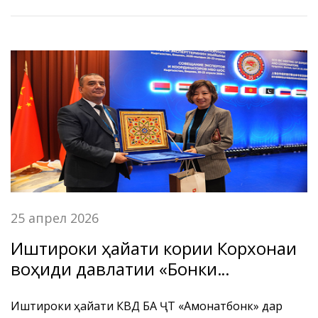
чорабинии маърифатӣ-омӯзишӣ доир гардид.
25 апрел 2026
Иштироки ҳайати кории Корхонаи
воҳиди давлатии «Бонки
амонатгузории Ҷумҳурии
Тоҷикистон «Амонатбонк»» дар
Иштироки ҳайати КВД БА ҶТ «Амонатбонк» дар