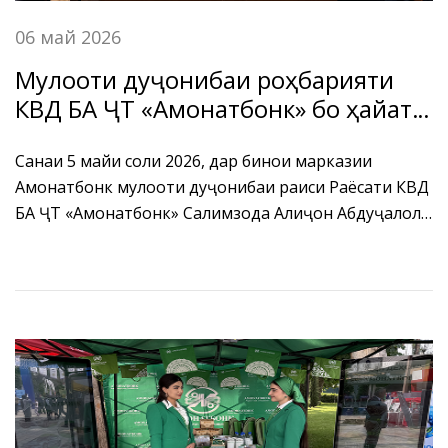
06 май 2026
Мулоқоти дуҷонибаи роҳбарияти
КВД БА ҶТ «Амонатбонк» бо ҳайати
Хазинаи Байналмилалии Асъор
Санаи 5 майи соли 2026, дар бинои марказии
Амонатбонк мулоқоти дуҷонибаи раиси Раёсати КВД
БА ҶТ «Амонатбонк» Салимзода Алиҷон Абдуҷалол
бо роҳбари ҳайати кории Хазинаи Байналмилаии
Асъор Мэтю Гертнер баргузор гардид.