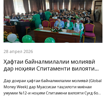
Куруши Кабир-и шаҳри Душанбе фестивали
“Саводнокии молиявӣ” баргузор гардид.
28 апрел 2026
Ҳафтаи байналмилалии молиявӣ
дар ноҳияи Спитаменти вилояти
Суғд
Дар доираи ҳафтаи байналмилалии молиявӣ (Global
Money Week) дар Муассисаи таҳсилоти миёнаи
умумии №12-и ноҳияи Спитамени вилояти Суғд бо
иштироки хонандагони муассисаҳои таҳсилоти
миёнаи умумӣ, ҷавонон ва муштариёни Бонк