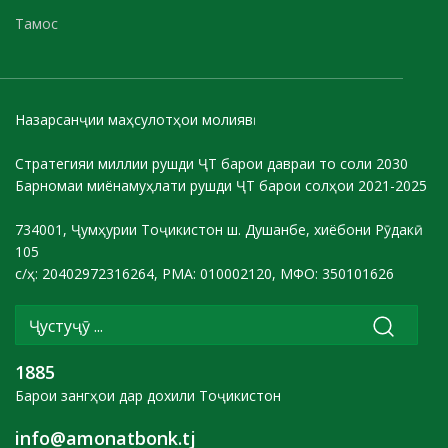
Тамос
Назарсанҷии маҳсулотҳои молиявӣ
Стратегияи миллии рушди ҶТ барои давраи то соли 2030
Барномаи миёнамуҳлати рушди ҶТ барои солҳои 2021-2025
734001, Ҷумҳурии Тоҷикистон ш. Душанбе, хиёбони Рӯдакӣ
105
с/ҳ: 20402972316264, РМА: 010002120, МФО: 350101626
1885
Барои зангҳои дар дохили Тоҷикистон
info@amonatbonk.tj