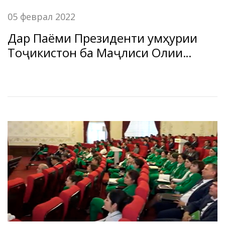
05 феврал 2022
Дар Паёми Президенти Ҷумҳурии
Тоҷикистон ба Маҷлиси Олии
Ҷумҳурии Тоҷикистон ҷиҳати зиёд
намудани қарзҳои имтиёзноки
дарозмуҳлат