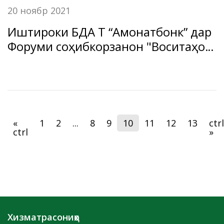
20 ноябр 2021
Иштироки БДА ҶТ “Амонатбонк” дар
Форуми соҳибкорзанон "Воситаҳои
муосири рушди соҳибкории занон".
«
1
2
...
8
9
10
11
12
13
ctrl
ctrl
»
Хизматрасониҳо