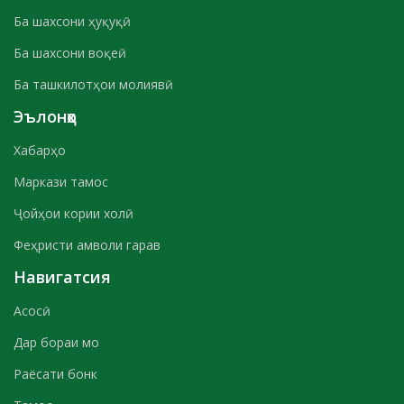
Ба шахсони ҳуқуқӣ
Ба шахсони воқеӣ
Ба ташкилотҳои молиявӣ
Эълонҳо
Хабарҳо
Маркази тамос
Ҷойҳои кории холӣ
Феҳристи амволи гарав
Навигатсия
Асосӣ
Дар бораи мо
Раёсати бонк