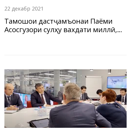
22 декабр 2021
Тамошои дастҷамъонаи Паёми
Асосгузори сулҳу вахдати миллӣ,
Пешвои миллат муҳтарам
Эмомалӣ Раҳмон дар БДА ЧТ
«Амонатбонк».