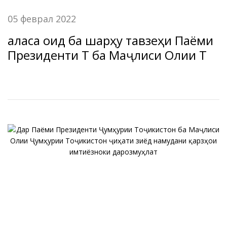
05 феврал 2022
Ҷаласа оид ба шарҳу тавзеҳи Паёми
Президенти ҶТ ба Маҷлиси Олии ҶТ