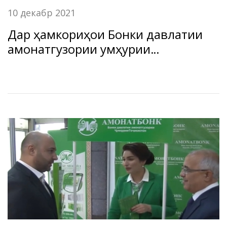
10 декабр 2021
Дар ҳамкориҳои Бонки давлатии
амонатгузории Ҷумҳурии
Тоҷикистон “Амонатбонк” ва
“Сбербанк” –и Федератсияи Россия
саҳифаи нав боз гардид.