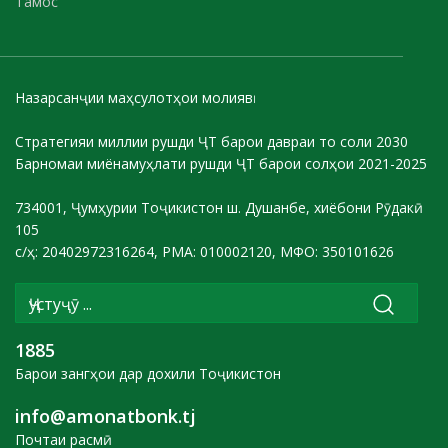
Тамос
Назарсанҷии маҳсулотҳои молиявӣ
Стратегияи миллии рушди ҶТ барои давраи то соли 2030
Барномаи миёнамуҳлати рушди ҶТ барои солҳои 2021-2025
734001, Ҷумҳурии Тоҷикистон ш. Душанбе, хиёбони Рӯдакӣ
105
с/ҳ: 20402972316264, РМА: 010002120, МФО: 350101626
1885
Барои зангҳои дар дохили Тоҷикистон
info@amonatbonk.tj
Почтаи расмӣ