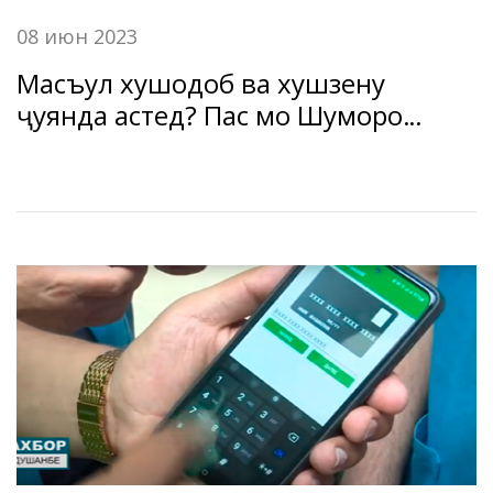
08 июн 2023
Масъул хушодоб ва хушзеҳну
ҷуянда ҳастед? Пас мо Шуморо
интизорем