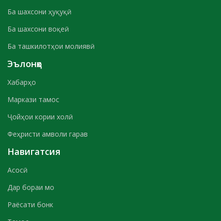
Ба шахсони ҳуқуқӣ
Ба шахсони воқеӣ
Ба ташкилотҳои молиявӣ
Эълонҳо
Хабарҳо
Маркази тамос
Ҷойҳои кории холӣ
Феҳристи амволи гарав
Навигатсия
Асосӣ
Дар бораи мо
Раёсати бонк