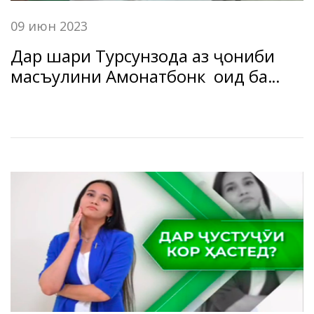
09 июн 2023
Дар шаҳри Турсунзода аз ҷониби
масъулини Амонатбонк оид ба
татбиқи гузариш ба низоми
ғайринақдии пардохт дар
мамлакат корҳои фаҳмондадиҳӣ
гузаронида шуд.