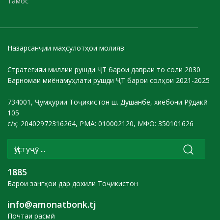
Тамос
Назарсанҷии маҳсулотҳои молиявӣ
Стратегияи миллии рушди ҶТ барои давраи то соли 2030
Барномаи миёнамуҳлати рушди ҶТ барои солҳои 2021-2025
734001, Ҷумҳурии Тоҷикистон ш. Душанбе, хиёбони Рӯдакӣ
105
с/ҳ: 20402972316264, РМА: 010002120, МФО: 350101626
1885
Барои зангҳои дар дохили Тоҷикистон
info@amonatbonk.tj
Почтаи расмӣ