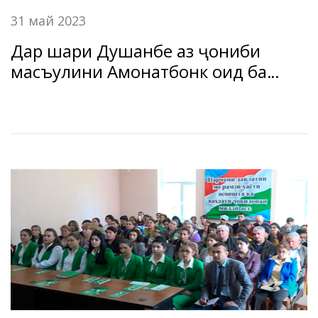
31 май 2023
Дар шаҳри Душанбе аз ҷониби
масъулини Амонатбонк оид ба
татбиқи гузариш ба низоми
ғайринақдии пардохт дар
мамлакат корҳои фаҳмондадиҳӣ
гузаронида шуд.