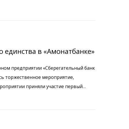
лугодие текущего года.
 единства в «Амонатбанке»
арном предприятии «Сберегательный банк
сь торжественное мероприятие,
роприятии приняли участие первый
Х.Б., заместители председателя
едседатель Исполнительного комитета
я Таджикистана Рудобаи Мукаррам, а