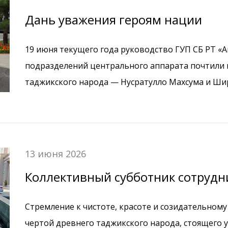
банка.
Дань уважения героям нации
19 июня текущего года руководство ГУП СБ РТ «
подразделений центрального аппарата почтили
таджикского народа — Нусратулло Махсума и Ш
выдающегося таджикского просветителя Нисора 
кладбище Лучоб в Душанбе.
13 июня 2026
Коллективный субботник сотрудн
Стремление к чистоте, красоте и созидательном
чертой древнего таджикского народа, стоящего 