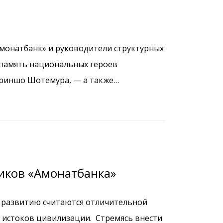
Амонатбанк» и руководители структурных
 память национальных героев
ириншо Шотемура, — а также
Мухаммада. Они возложили венок на
иков «Амонатбанка»
у развитию считаются отличительной
у истоков цивилизации. Стремясь внести