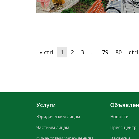
« ctrl
1
2
3
...
79
80
ctrl
Услуги
Объявле
Юридическим лицам
Новости
Частным лицам
Пресс-центр
Финансовым учреждениям
Вакансии