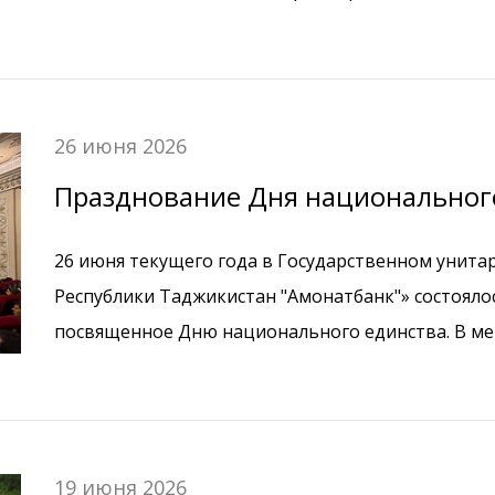
первое полугодие 2026 года и задач на второе по
26 июня 2026
Празднование Дня национального
26 июня текущего года в Государственном унит
Республики Таджикистан "Амонатбанк"» состояло
посвященное Дню национального единства. В ме
заместитель председателя правления Худоёрзода 
правления Ризвонзода Ф.З. и Сафарзода Р.С., пр
Движения национального единства и возрождени
также большая часть сотрудников
19 июня 2026