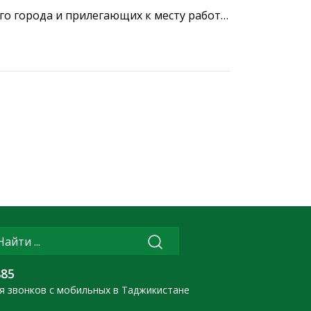
его города и прилегающих к месту работы
нка» был проведён субботник.
885
я звонков с мобильных в Таджикистане