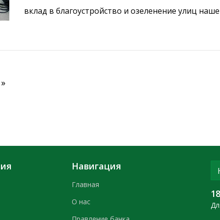
вклад в благоустройство и озеленение улиц наш
территорий, сотрудниками Правления «Амонатба
 »
ния
Навигация
Главная
1
О нас
Дл
Правление банка