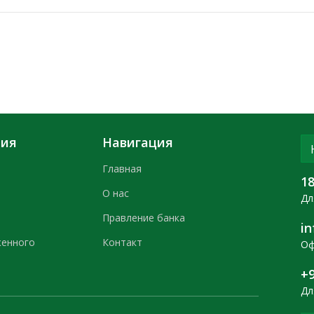
ния
Навигация
Главная
1
О нас
Дл
Правление банка
i
женного
Контакт
Оф
+9
Дл