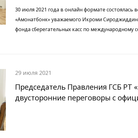
сберегательных касс по междуна
30 июля 2021 года в онлайн формате состоялась 
«Амонатбонк» уважаемого Икроми Сироджиддина
фонда сберегательных касс по международному 
регионального координатора г-жи Аня Хойер.
29 июля 2021
Председатель Правления ГСБ РТ 
двусторонние переговоры с офиц
Международной финансовой корп
Всемирного банка.