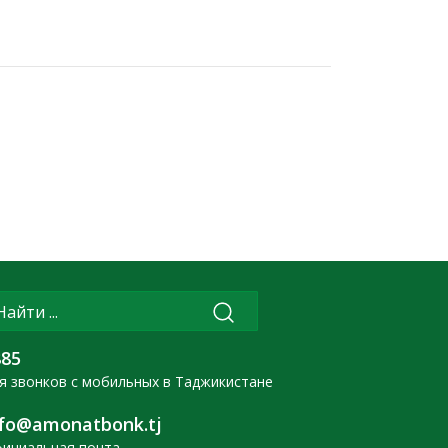
ных СМИ.
885
я звонков с мобильных в Таджикистане
nfo@amonatbonk.tj
ициальная почта