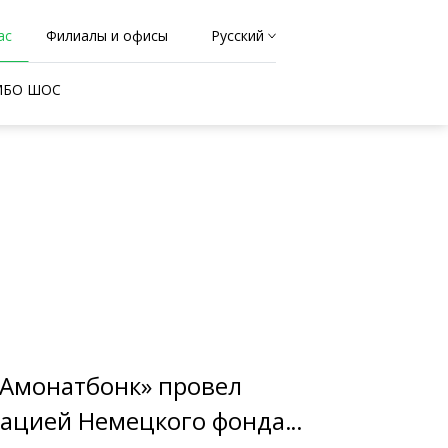
ас
Филиалы и офисы
Русский
 МБО ШОС
«Амонатбонк» провел
гацией Немецкого фонда