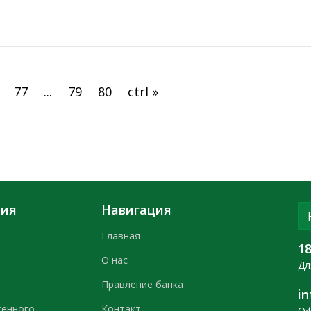
круга лиц журналистов отечественных и зарубеж
77
...
79
80
ctrl »
ния
Навигация
Главная
1
О нас
Дл
Правление банка
i
женного
Контакт
Оф