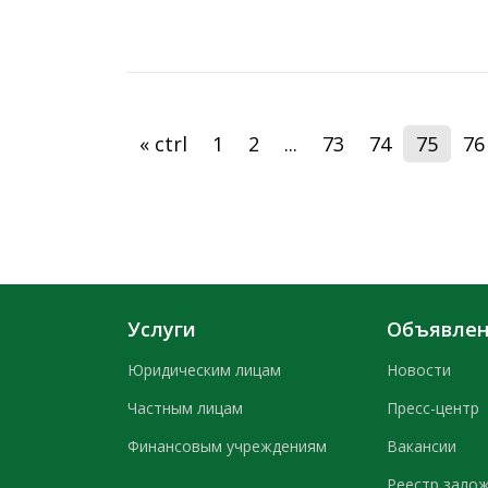
« ctrl
1
2
...
73
74
75
76
Услуги
Объявле
Юридическим лицам
Новости
Частным лицам
Пресс-центр
Финансовым учреждениям
Вакансии
Реестр зало