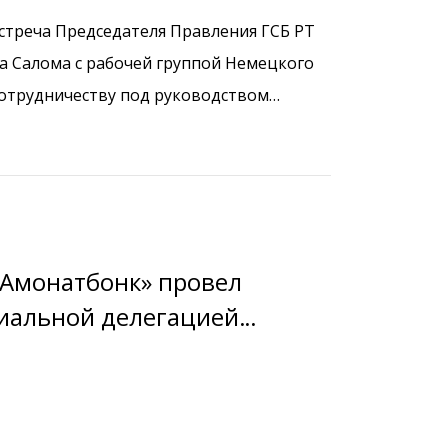
родному сотрудничеству
встреча Председателя Правления ГСБ РТ
 Салома с рабочей группой Немецкого
сотрудничеству под руководством
«Амонатбонк» провел
иальной делегацией
орацией, Группы