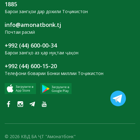
1885
Барои зангҳои дар дохили Тоҷикистон
info@amonatbonk.tj
Почтаи расмӣ
+992 (44) 600-00-34
Барои зангҳо аз ҳар нуқтаи ҷаҳон
+992 (44) 600-15-20
Телефони боварии Бонки миллии Тоҷикистон
© 2026 КВД БА ҶТ "Амонатбонк"