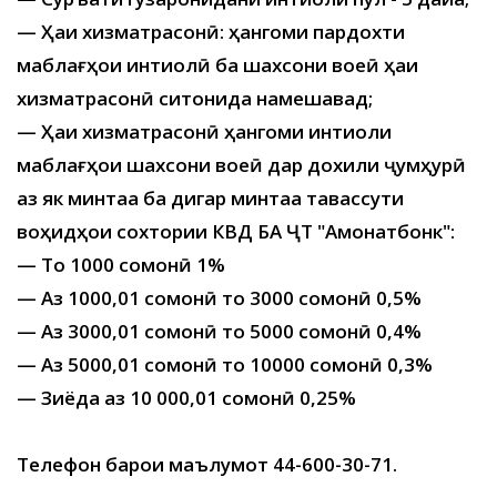
— Ҳаққи хизматрасонӣ: ҳангоми пардохти
маблағҳои интиқолӣ ба шахсони воқеӣ ҳаққи
хизматрасонӣ ситонида намешавад;
— Ҳаққи хизматрасонӣ ҳангоми интиқоли
маблағҳои шахсони воқеӣ дар дохили ҷумҳурӣ
аз як минтақа ба дигар минтақа тавассути
воҳидҳои сохтории КВД БА ҶТ "Амонатбонк":
— То 1000 сомонӣ 1%
— Аз 1000,01 сомонӣ то 3000 сомонӣ 0,5%
— Аз 3000,01 сомонӣ то 5000 сомонӣ 0,4%
— Аз 5000,01 сомонӣ то 10000 сомонӣ 0,3%
— Зиёда аз 10 000,01 сомонӣ 0,25%
Телефон барои маълумот 44-600-30-71.