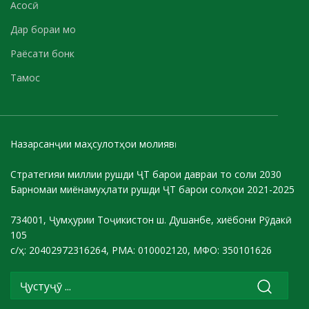
Асосӣ
Дар бораи мо
Раёсати бонк
Тамос
Назарсанҷии маҳсулотҳои молиявӣ
Стратегияи миллии рушди ҶТ барои давраи то соли 2030
Барномаи миёнамуҳлати рушди ҶТ барои солҳои 2021-2025
734001, Ҷумҳурии Тоҷикистон ш. Душанбе, хиёбони Рӯдакӣ
105
с/ҳ: 20402972316264, РМА: 010002120, МФО: 350101626