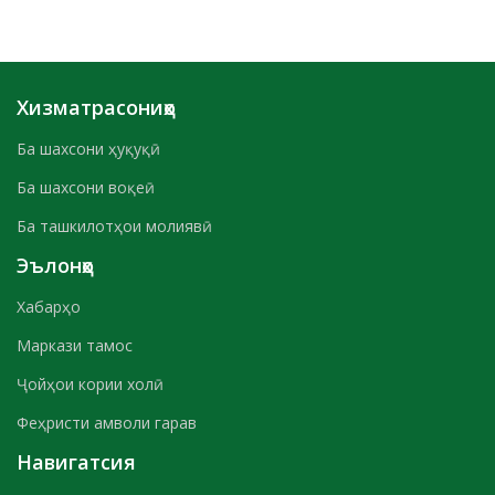
Хизматрасониҳо
Ба шахсони ҳуқуқӣ
Ба шахсони воқеӣ
Ба ташкилотҳои молиявӣ
Эълонҳо
Хабарҳо
Маркази тамос
Ҷойҳои кории холӣ
Феҳристи амволи гарав
Навигатсия