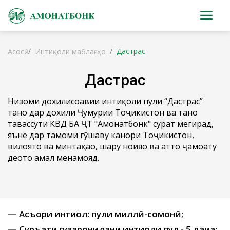
Дастрас
Асосӣ
Интиқоли маблағҳо
Дастрас
Низоми дохилисоҳавии интиқоли пули “Дастрас”
танҳо дар дохили Ҷумҳурии Тоҷикистон ва танҳо
тавассути КВД БА ҶТ "Амонатбонк" сурат мегирад,
яъне дар тамоми гӯшаву канори Тоҷикистон,
вилоятҳо ва минтақаҳо, шаҳру ноҳияҳо ва ҳатто ҷамоату
деҳотҳо амал менамояд.
— Асъори интиқол: пули миллӣ-сомонӣ;
— Суръати гузаронидани интиқоли пул - 5 дақиқа;