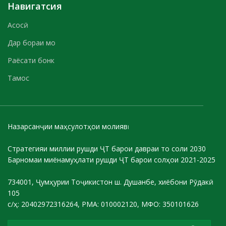
Навигатсия
Асосӣ
Дар бораи мо
Раёсати бонк
Тамос
Назарсанҷии маҳсулотҳои молиявӣ
Стратегияи миллии рушди ҶТ барои давраи то соли 2030
Барномаи миёнамуҳлати рушди ҶТ барои солҳои 2021-2025
734001, Ҷумҳурии Тоҷикистон ш. Душанбе, хиёбони Рӯдакӣ
105
с/ҳ: 20402972316264, РМА: 010002120, МФО: 350101626