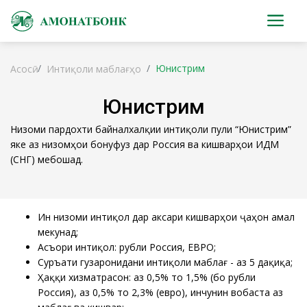
Юнистрим
Асосӣ
Интиқоли маблағҳо
Юнистрим
Низоми пардохти байналхалқии интиқоли пули “Юнистрим”
яке аз низомҳои бонуфуз дар Россия ва кишварҳои ИДМ
(СНГ) мебошад.
Ин низоми интиқолӣ дар аксари кишварҳои ҷаҳон амал
мекунад;
Асъори интиқол: рубли Россия, ЕВРО;
Суръати гузаронидани интиқоли маблағ - аз 5 дақиқа;
Ҳаққи хизматрасонӣ: аз 0,5% то 1,5% (бо рубли
Россия), аз 0,5% то 2,3% (евро), инчунин вобаста аз