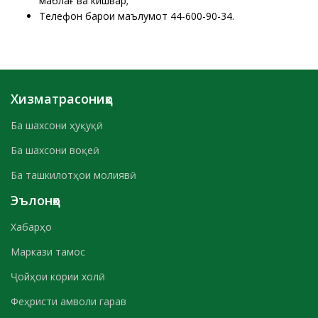
маблағ ва кишвар;
Телефон барои маълумот 44-600-90-34.
Хизматрасониҳо
Ба шахсони ҳуқуқӣ
Ба шахсони воқеӣ
Ба ташкилотҳои молиявӣ
Эълонҳо
Хабарҳо
Маркази тамос
Ҷойҳои кории холӣ
Феҳристи амволи гарав