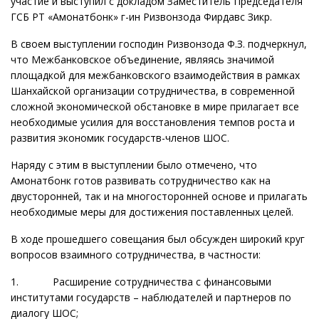
участие и выступил с докладом Заместитель Председателя
ГСБ РТ «Амонатбонк» г-ин Ризвонзода Фирдавс Зикр.
В своем выступлении господин Ризвонзода Ф.З. подчеркнул,
что Межбанковское объединение, являясь значимой
площадкой для межбанковского взаимодействия в рамках
Шанхайской организации сотрудничества, в современной
сложной экономической обстановке в мире прилагает все
необходимые усилия для восстановления темпов роста и
развития экономик государств-членов ШОС.
Наряду с этим в выступлении было отмечено, что
Амонатбонк готов развивать сотрудничество как на
двусторонней, так и на многосторонней основе и прилагать
необходимые меры для достижения поставленных целей.
В ходе прошедшего совещания был обсужден широкий круг
вопросов взаимного сотрудничества, в частности:
1. Расширение сотрудничества с финансовыми
институтами государств – наблюдателей и партнеров по
диалогу ШОС;