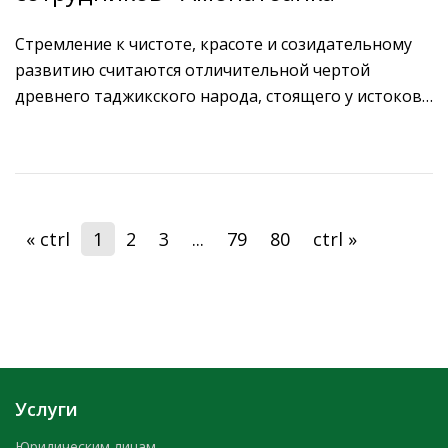
Стремление к чистоте, красоте и созидательному
развитию считаются отличительной чертой
древнего таджикского народа, стоящего у истоков
цивилизации. Стремясь внести вклад в
благоустройство и озеленение улиц нашего города
и прилегающих к месту работы территорий,
сотрудниками Правления «Амонатбанка» был
проведён субботник.
« ctrl
1
2
3
...
79
80
ctrl »
Услуги
Юридическим лицам