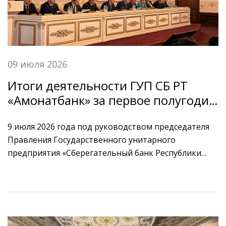
09 июля 2026
Итоги деятельности ГУП СБ РТ
«Амонатбанк» за первое полугодие
и планы на второе полугодие 2026
года.
9 июля 2026 года под руководством председателя
Правления Государственного унитарного
предприятия «Сберегательный банк Республики
Таджикистан "Амонатбанк"» Салимзода А.А.,
состоялось расширенное совещание по итогам
деятельности банка за первое полугодие 2026 года
и задач на второе полугодие текущего года.