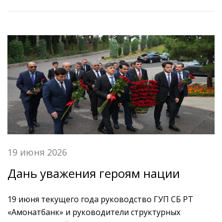
участие первый заместитель председателя
правления Худоёрзода Х.Б., заместители
председателя правления Ризвонзода Ф.З. и
Сафарзода Р.С., председатель Исполнительного
комитета Движения национального единства и
возрождения Таджикистана Рудобаи Мукаррам, а
также большая часть сотрудников
банка.
19 июня 2026
Дань уважения героям нации
19 июня текущего года руководство ГУП СБ РТ
«Амонатбанк» и руководители структурных