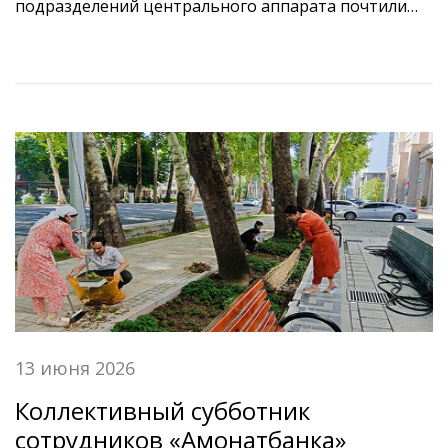
подразделений центрального аппарата почтили
память национальных героев таджикского народа
— Нусратулло Махсума и Шириншо Шотемура, — а
также выдающегося таджикского просветителя
Нисора Мухаммада. Они возложили венок на
кладбище Лучоб в Душанбе.
13 июня 2026
Коллективный субботник
сотрудников «Амонатбанка»