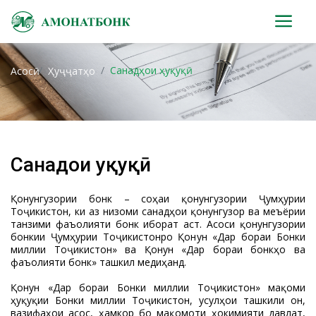
Санадҳои ҳуқуқӣ
Асосӣ
Ҳуҷҷатҳо
Санадҳои ҳуқуқӣ
Қонунгузории бонкӣ – соҳаи қонунгузории Ҷумҳурии
Тоҷикистон, ки аз низоми санадҳои қонунгузорӣ ва меъёрии
танзими фаъолияти бонкӣ иборат аст. Асоси қонунгузории
бонкии Ҷумҳурии Тоҷикистонро Қонун «Дар бораи Бонки
миллии Тоҷикистон» ва Қонун «Дар бораи бонкҳо ва
фаъолияти бонкӣ» ташкил медиҳанд.
Қонун «Дар бораи Бонки миллии Тоҷикистон» мақоми
ҳуқуқии Бонки миллии Тоҷикистон, усулҳои ташкили он,
вазифаҳои асосӣ, ҳамкорӣ бо мақомоти ҳокимияти давлатӣ,