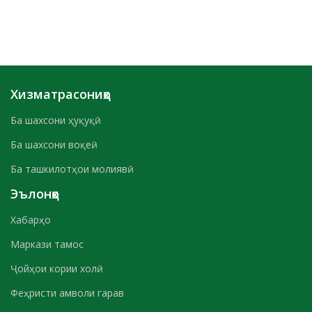
Хизматрасониҳо
Ба шахсони ҳуқуқӣ
Ба шахсони воқеӣ
Ба ташкилотҳои молиявӣ
Эълонҳо
Хабарҳо
Маркази тамос
Ҷойҳои кории холӣ
Феҳристи амволи гарав