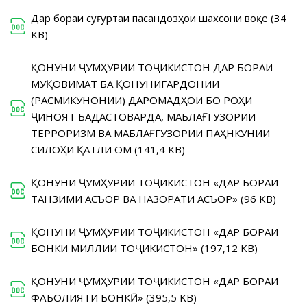
Дар бораи суғуртаи пасандозҳои шахсони воқеӣ (34
KB)
ҚОНУНИ ҶУМҲУРИИ ТОҶИКИСТОН ДАР БОРАИ
МУҚОВИМАТ БА ҚОНУНИГАРДОНИИ
(РАСМИКУНОНИИ) ДАРОМАДҲОИ БО РОҲИ
ҶИНОЯТ БАДАСТОВАРДА, МАБЛАҒГУЗОРИИ
ТЕРРОРИЗМ ВА МАБЛАҒГУЗОРИИ ПАҲНКУНИИ
СИЛОҲИ ҚАТЛИ ОМ (141,4 KB)
ҚОНУНИ ҶУМҲУРИИ ТОҶИКИСТОН «ДАР БОРАИ
ТАНЗИМИ АСЪОР ВА НАЗОРАТИ АСЪОР» (96 KB)
ҚОНУНИ ҶУМҲУРИИ ТОҶИКИСТОН «ДАР БОРАИ
БОНКИ МИЛЛИИ ТОҶИКИСТОН» (197,12 KB)
ҚОНУНИ ҶУМҲУРИИ ТОҶИКИСТОН «ДАР БОРАИ
ФАЪОЛИЯТИ БОНКӢ» (395,5 KB)