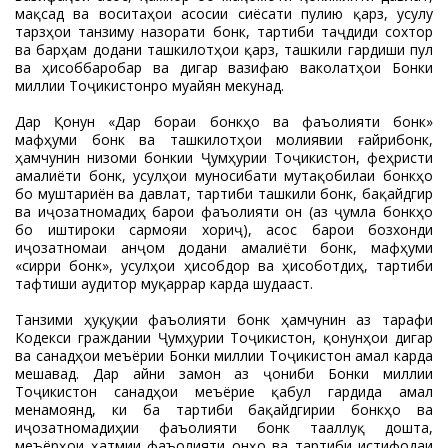
мақсад ва воситаҳои асосии сиёсати пулию қарзӣ, усулу
тарзҳои танзиму назорати бонкӣ, тартиби таҷдиди сохтор
ва барҳам додани ташкилотҳои қарзӣ, ташкили гардиши пул
ва ҳисоббаробарӣ ва дигар вазифаю ваколатҳои Бонки
миллии Тоҷикистонро муайян мекунад.
Дар Қонун «Дар бораи бонкҳо ва фаъолияти бонкӣ»
мафҳуми бонк ва ташкилотҳои молиявии ғайрибонкӣ,
ҳамчунин низоми бонкии Ҷумҳурии Тоҷикистон, феҳристи
амалиёти бонкӣ, усулҳои муносибати мутақобилаи бонкҳо
бо муштариён ва давлат, тартиби ташкили бонк, бақайдгирӣ
ва иҷозатномадиҳӣ барои фаъолияти он (аз ҷумла бонкҳо
бо иштироки сармояи хориҷӣ), асос барои бозхонди
иҷозатномаи анҷом додани амалиёти бонкӣ, мафҳуми
«сирри бонкӣ», усулҳои ҳисобдорӣ ва ҳисоботдиҳӣ, тартиби
тафтиши аудиторӣ муқаррар карда шудааст.
Танзими ҳуқуқии фаъолияти бонкӣ ҳамчунин аз тарафи
Кодекси граждании Ҷумҳурии Тоҷикистон, қонунҳои дигар
ва санадҳои меъёрии Бонки миллии Тоҷикистон амалӣ карда
мешавад. Дар айни замон аз ҷониби Бонки миллии
Тоҷикистон санадҳои меъёрие қабул гардида амал
менамоянд, ки ба тартиби бақайдгирии бонкҳо ва
иҷозатномадиҳии фаъолияти бонкӣ тааллуқ дошта,
меъёрҳои ҳатмии фаъолияти онҳо ва тартиби истифодаи