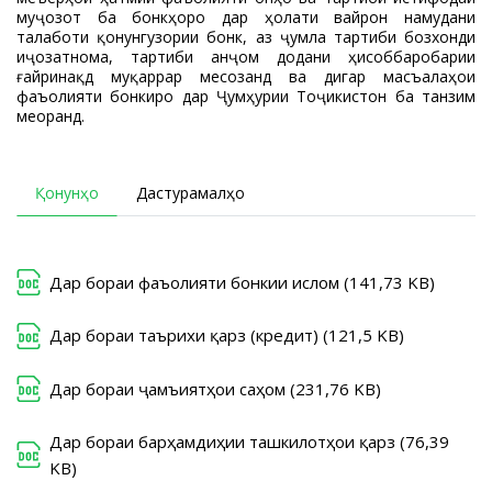
муҷозот ба бонкҳоро дар ҳолати вайрон намудани
талаботи қонунгузории бонкӣ, аз ҷумла тартиби бозхонди
иҷозатнома, тартиби анҷом додани ҳисоббаробарии
ғайринақдӣ муқаррар месозанд ва дигар масъалаҳои
фаъолияти бонкиро дар Ҷумҳурии Тоҷикистон ба танзим
меоранд.
Қонунҳо
Дастурамалҳо
Дар бораи фаъолияти бонкии исломӣ (141,73 KB)
Дар бораи таърихи қарз (кредит) (121,5 KB)
Дар бораи ҷамъиятҳои саҳомӣ (231,76 KB)
Дар бораи барҳамдиҳии ташкилотҳои қарзӣ (76,39
KB)