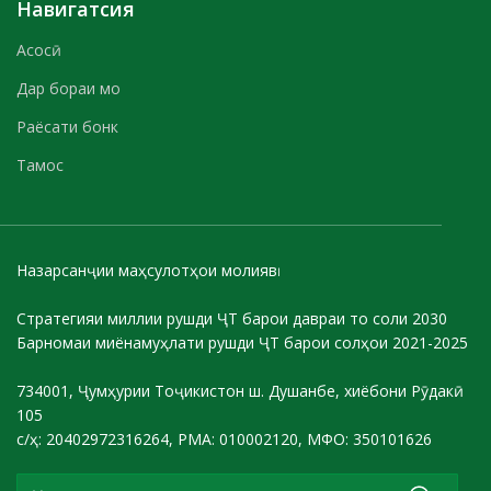
Навигатсия
Асосӣ
Дар бораи мо
Раёсати бонк
Тамос
Назарсанҷии маҳсулотҳои молиявӣ
Стратегияи миллии рушди ҶТ барои давраи то соли 2030
Барномаи миёнамуҳлати рушди ҶТ барои солҳои 2021-2025
734001, Ҷумҳурии Тоҷикистон ш. Душанбе, хиёбони Рӯдакӣ
105
с/ҳ: 20402972316264, РМА: 010002120, МФО: 350101626