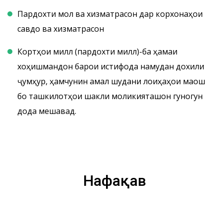
Пардохти мол ва хизматрасонӣ дар корхонаҳои
савдо ва хизматрасонӣ
Кортҳои миллӣ (пардохти миллӣ)-ба ҳамаи
хоҳишмандон барои истифода намудан дохили
ҷумҳурӣ, ҳамчунин амалӣ шудани лоиҳаҳои маош
бо ташкилотҳои шакли моликияташон гуногун
дода мешавад.
Нафақавӣ