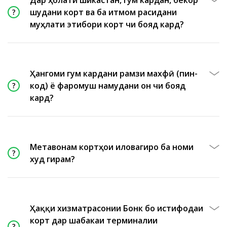
Дар ҳолати шикастан, гум кардан, бекор
шудани корт ва ба итмом расидани
муҳлати этибори корт чи бояд кард?
Ҳангоми гум кардани рамзи махфӣ (пин-
код) ё фаромуш намудани он чи бояд
кард?
Метавонам кортҳои иловагиро ба номи
худ гирам?
Ҳаққи хизматрасонии Бонк бо истифодаи
корт дар шабакаи терминалии