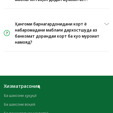
Ҳангоми барнагардонидани корт ё
набаромадани маблағи дархостшуда аз
банкомат дорандаи корт ба куҷо муроҷиат
намояд?
Хизматрасониҳо
Ба шахсони ҳуқуқӣ
Ба шахсони воқеӣ