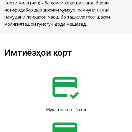
Корти миллӣ (чип) - ба ҳамаи хоҳишмандон барои
истифодабарӣ дар дохили ҷумҳурӣ, ҳамчунин амалӣ
намудани лоиҳаҳои маош бо ташкилотҳои шакли
моликияташон гуногун дода мешавад.
Имтиёзҳои корт
Муҳлати корт 5 сол