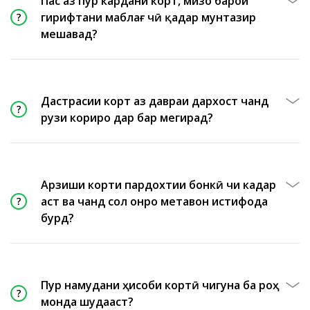
Пас аз пур кардани корт, мизоҷ барои
гирифтани маблағ чӣ қадар мунтазир
мешавад?
Дастрасии корт аз давраи дархост чанд
рузи кориро дар бар мегирад?
Арзиши корти пардохтии бонкӣ чи кадар
аст ва чанд сол онро метавон истифода
бурд?
Пур намудани ҳисоби кортӣ чигуна ба роҳ
монда шудааст?