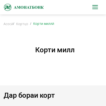
Корти миллӣ
Асосӣ
Кортҳо
Корти миллӣ
Дар бораи корт