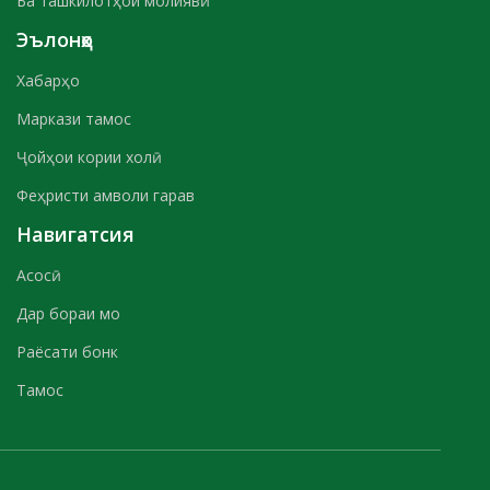
Ба ташкилотҳои молиявӣ
Эълонҳо
Хабарҳо
Маркази тамос
Ҷойҳои кории холӣ
Феҳристи амволи гарав
Навигатсия
Асосӣ
Дар бораи мо
Раёсати бонк
Тамос