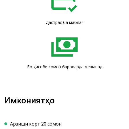
Дастрасӣ ба маблағ
Бо ҳисоби сомонӣ бароварда мешавад
Имкониятҳо
Арзиши корт 20 сомонӣ.