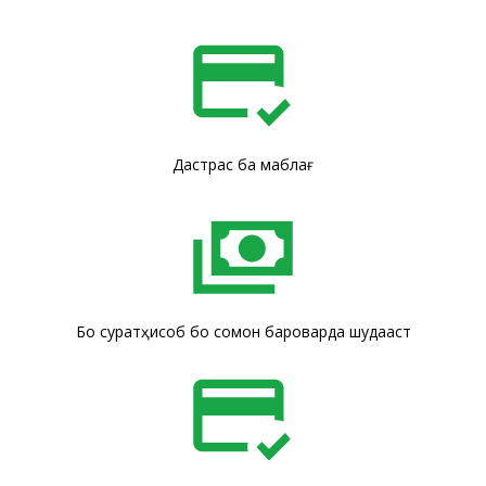
Дастрасӣ ба маблағ
Бо суратҳисоб бо сомонӣ бароварда шудааст