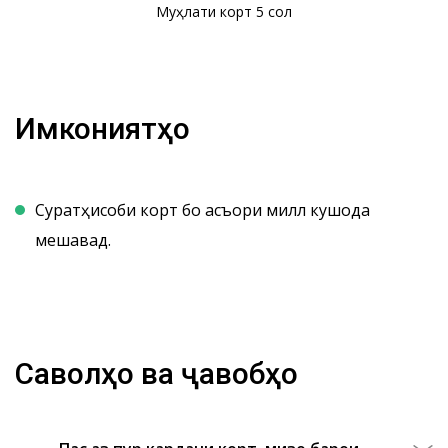
Муҳлати корт 5 сол
Имкониятҳо
Суратҳисоби корт бо асъори миллӣ кушода
мешавад.
Саволҳо ва ҷавобҳо