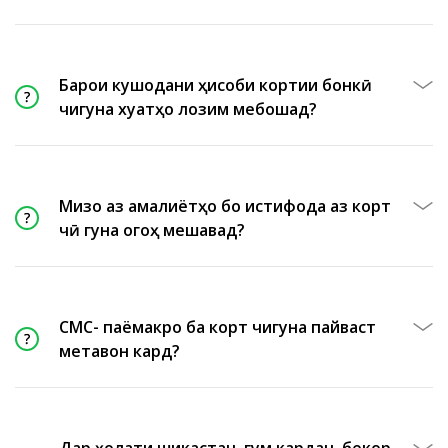
Барои кушодани ҳисоби кортии бонкӣ
чигуна хуҷҷатҳо лозим мебошад?
Мизоҷ аз амалиётҳо бо истифода аз корт
чӣ гуна огоҳ мешавад?
СМС- паёмакро ба корт чигуна пайваст
метавон кард?