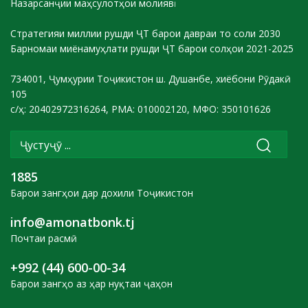
Назарсанҷии маҳсулотҳои молиявӣ
Стратегияи миллии рушди ҶТ барои давраи то соли 2030
Барномаи миёнамуҳлати рушди ҶТ барои солҳои 2021-2025
734001, Ҷумҳурии Тоҷикистон ш. Душанбе, хиёбони Рӯдакӣ
105
с/ҳ: 20402972316264, РМА: 010002120, МФО: 350101626
1885
Барои зангҳои дар дохили Тоҷикистон
info@amonatbonk.tj
Почтаи расмӣ
+992 (44) 600-00-34
Барои зангҳо аз ҳар нуқтаи ҷаҳон