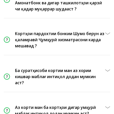
Амонатбонк ва дигар ташкилотҳои қарзӣ
чи қадар муқаррар шудааст ?
Кортҳои пардохтии бонкии Шумо берун аз
қаламравӣ Ҷумҳурӣ хизматрасони карда
мешавад ?
Ба суратҳисоби кортии ман аз хориҷи
кишвар маблағ интиқол додан мумкин
аст?
Аз корти ман ба кортҳои дигар ҷумҳурӣ
маблағ интиқол додан мумкин аст?