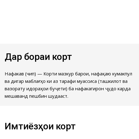
Дар бораи корт
Нафакавӣ (чип) — Корти мазкур барои, нафақаю кумакпулӣ
ва дигар маблағӽо ки аз тарафи муассиса (ташкилот ва
вазорату идораӽои буҷети) ба нафакагирон ҷудо карда
мешаванд пешбинӣ шудааст.
Имтиёзҳои корт