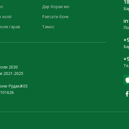
1
ос
Дар бораи мо
Ба
 холӣ
Раёсати бонк
i
воли гарав
Тамос
По
+9
Ба
+9
Те
соли 2030
и 2021-2025
они Рӯдакӣ 105
0101626