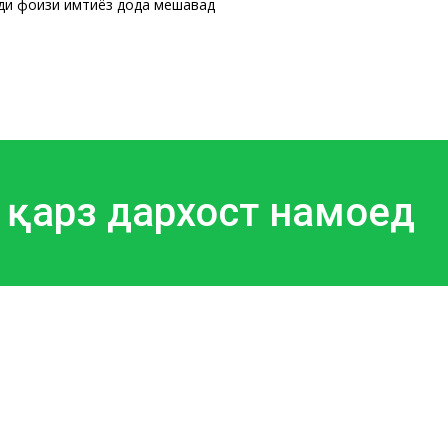
ди фоизи имтиёз дода мешавад
 қарз дархост намоед