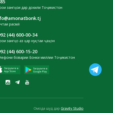
885
рои зангҳои дар дохили Тоҷикистон
nfo@amonatbonk.tj
чтаи расмӣ
92 (44) 600-00-34
рои зангҳо аз ҳар нуқтаи ҷаҳон
92 (44) 600-15-20
лефони боварии Бонки миллии Тоҷикистон
Омода шуд дар
Gravity Studio