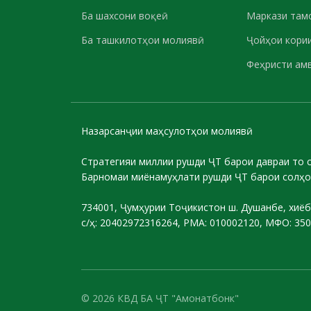
Ба шахсони воқеӣ
Маркази там
Ба ташкилотҳои молиявӣ
Ҷойҳои кории
Феҳристи ам
Назарсанҷии маҳсулотҳои молиявӣ
Стратегияи миллии рушди ҶТ барои давраи то 
Барномаи миёнамуҳлати рушди ҶТ барои солҳо
734001, Ҷумҳурии Тоҷикистон ш. Душанбе, хиёб
с/ҳ: 20402972316264, РМА: 010002120, МФО: 35
© 2026 КВД БА ҶТ "Амонатбонк"