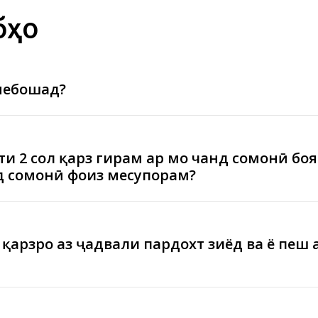
бҳо
 мебошад?
ти 2 сол қарз гирам ҳар моҳ чанд сомонӣ бо
д сомонӣ фоиз месупорам?
қарзро аз ҷадвали пардохт зиёд ва ё пеш а