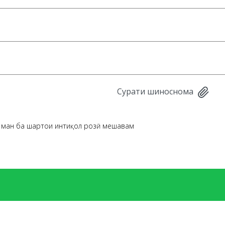
Cурати шиноснома
, ман ба шартҳои интиқол розӣ мешавам