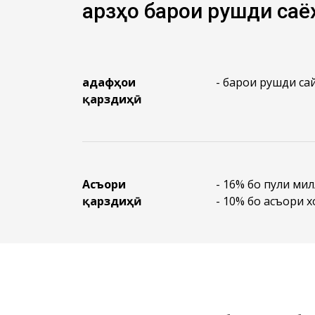
Қарзҳо барои рушди са
Ҳадафҳои
- барои рушди са
қарздиҳӣ
Асъори
- 16% бо пули ми
қарздиҳӣ
- 10% бо асъори 