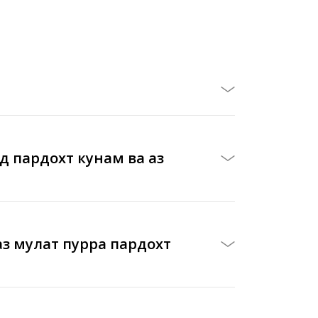
яд пардохт кунам ва аз
з муҳлат пурра пардохт