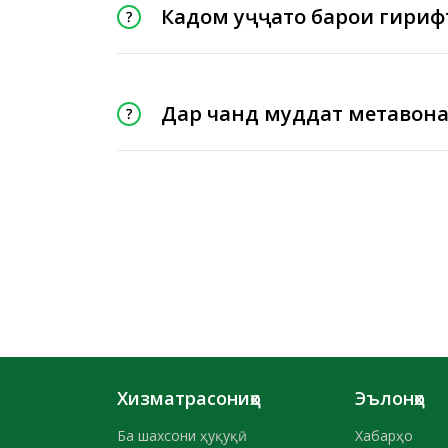
Кадом ҳуҷҷатҳо барои гири
Дар чанд муддат метавона
Хизматрасониҳо
Эълонҳо
Ба шахсони ҳуқуқӣ
Хабарҳо