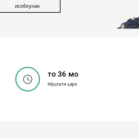
Ҳисобкунак
то 36 моҳ
Мӯҳлати қарз