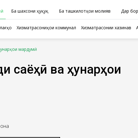
ӣ
Ба шахсони ҳуқуқӣ
Ба ташкилотҳои молиявӣ
Дар бо
лағҳо
Хизматрасониҳои коммуналӣ
Хизматрасонии хазинавӣ
ҳунарҳои мардумӣ
ди саёҳӣ ва ҳунарҳои
лона