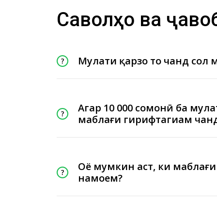
Саволҳо ва ҷаво
Муҳлати қарзҳо то чанд сол
Агар 10 000 сомонӣ ба муҳла
маблағи гирифтагиам чан
Оё мумкин аст, ки маблағи 
намоем?