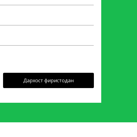
Дархост фиристодан