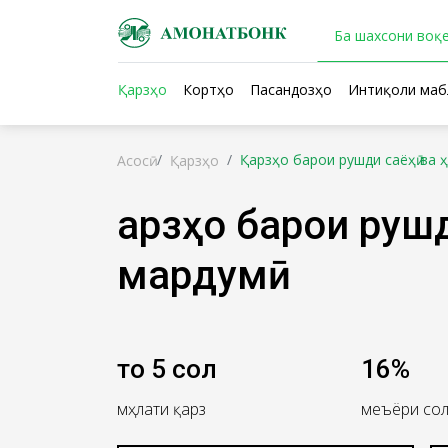
Ба шахсони воқе
Қарзҳо
Кортҳо
Пасандозҳо
Интиқоли маб
Қарзҳо барои рушди саёҳӣ ва 
Асосӣ
Қарзҳо
Қарзҳо барои руш
мардумӣ
то 5 сол
16%
мӯҳлати қарз
меъёри со