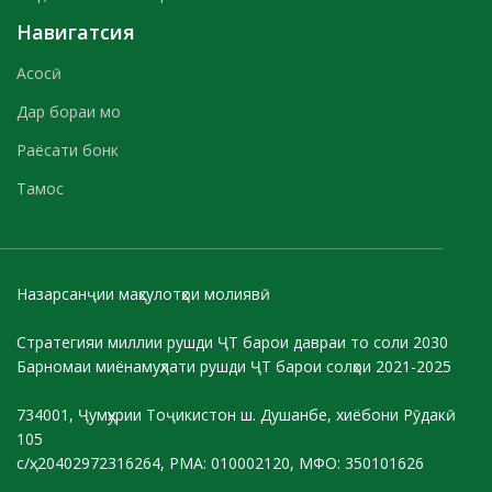
Навигатсия
Асосӣ
Дар бораи мо
Раёсати бонк
Тамос
Назарсанҷии маҳсулотҳои молиявӣ
Стратегияи миллии рушди ҶТ барои давраи то соли 2030
Барномаи миёнамуҳлати рушди ҶТ барои солҳои 2021-2025
734001, Ҷумҳурии Тоҷикистон ш. Душанбе, хиёбони Рӯдакӣ
105
с/ҳ: 20402972316264, РМА: 010002120, МФО: 350101626