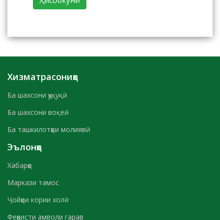
Хизматрасониҳо
Ба шахсони ҳуқуқӣ
Ба шахсони воқеӣ
Ба ташкилотҳои молиявӣ
Эълонҳо
Хабарҳо
Маркази тамос
Ҷойҳои кории холӣ
Феҳристи амволи гарав