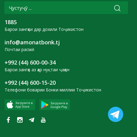
1885
Барои зангҳои дар дохили Тоҷикистон
info@amonatbonk.tj
Почтаи расмӣ
+992 (44) 600-00-34
Барои зангҳо аз ҳар нуқтаи ҷаҳон
+992 (44) 600-15-20
Телефони боварии Бонки миллии Тоҷикистон