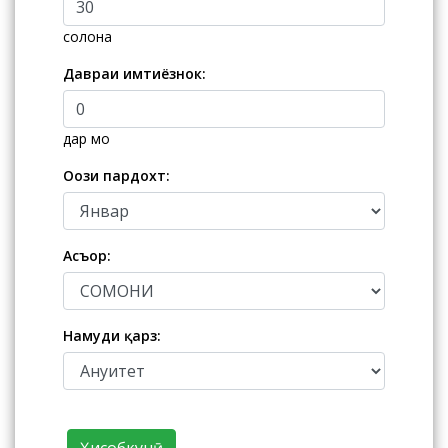
солона
Давраи имтиёзнок:
дар моҳ
Оғози пардохт:
Асъор:
Намуди қарз: