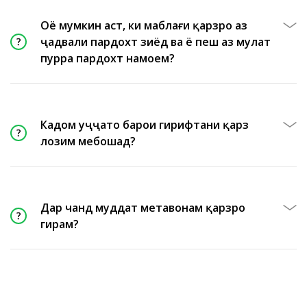
Оё мумкин аст, ки маблағи қарзро аз
ҷадвали пардохт зиёд ва ё пеш аз муҳлат
пурра пардохт намоем?
Кадом ҳуҷҷатҳо барои гирифтани қарз
лозим мебошад?
Дар чанд муддат метавонам қарзро
гирам?