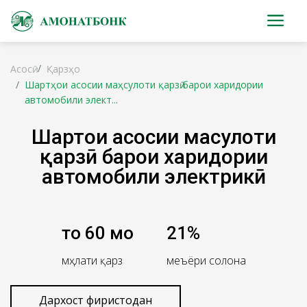
Асосӣ
Қарзҳо
Шартҳои асосии маҳсулоти қарзӣ барои харидории
автомобили элект...
Шартҳои асосии маҳсулоти
қарзӣ барои харидории
автомобили электрикӣ
то 60 моҳ
21%
мӯҳлати қарз
меъёри солона
Дархост фиристодан