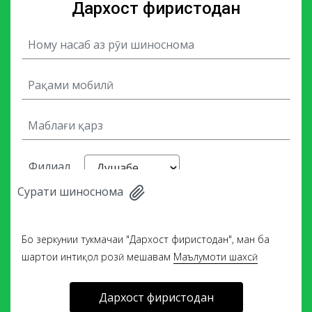
Дархост фиристодан
Филиал
Cурати шиноснома
Бо зеркунии тукмачаи "Дархост фиристодан", ман ба
шартҳои интиқол розӣ мешавам
Маълумоти шахсӣ
Дархост фиристодан