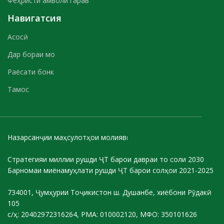
Феҳристи амволи гарав
Навигатсия
Асосӣ
Дар бораи мо
Раёсати бонк
Тамос
Назарсанҷии маҳсулотҳои молиявӣ
Стратегияи миллии рушди ҶТ барои давраи то соли 2030
Барномаи миёнамуҳлати рушди ҶТ барои солҳои 2021-2025
734001, Ҷумҳурии Тоҷикистон ш. Душанбе, хиёбони Рӯдакӣ
105
с/ҳ: 20402972316264, РМА: 010002120, МФО: 350101626