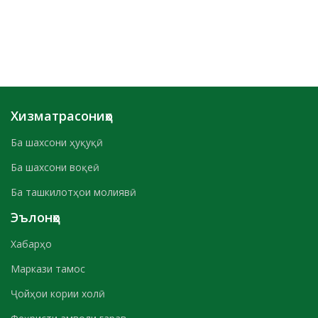
Хизматрасониҳо
Ба шахсони ҳуқуқӣ
Ба шахсони воқеӣ
Ба ташкилотҳои молиявӣ
Эълонҳо
Хабарҳо
Маркази тамос
Ҷойҳои кории холӣ