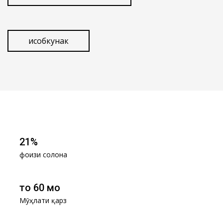
Ҳисобкунак
21%
фоизи солона
то 60 моҳ
Мӯҳлати қарз