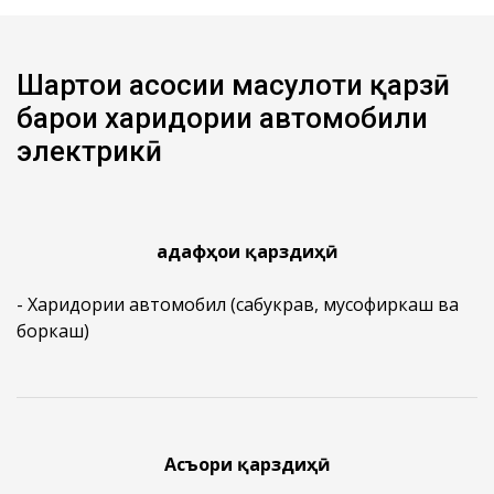
Шартҳои асосии маҳсулоти қарзӣ
барои харидории автомобили
электрикӣ
Ҳадафҳои қарздиҳӣ
- Харидории автомобил (сабукрав, мусофиркаш ва
боркаш)
Асъори қарздиҳӣ