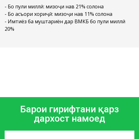
- Бо пули миллӣ: мизоҷи нав 21% солона
- Бо асъори хориҷӣ: мизоҷи нав 11% солона
- Имтиёз ба муштариён дар ВМКБ бо пули миллӣ
20%
Барои гирифтани қарз
дархост намоед