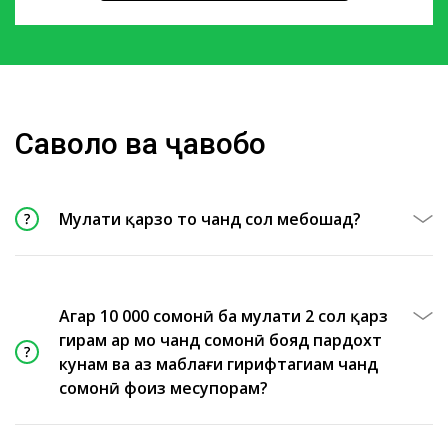
Саволҳо ва ҷавобҳо
Муҳлати қарзҳо то чанд сол мебошад?
Агар 10 000 сомонӣ ба муҳлати 2 сол қарз
гирам ҳар моҳ чанд сомонӣ бояд пардохт
кунам ва аз маблағи гирифтагиам чанд
сомонӣ фоиз месупорам?