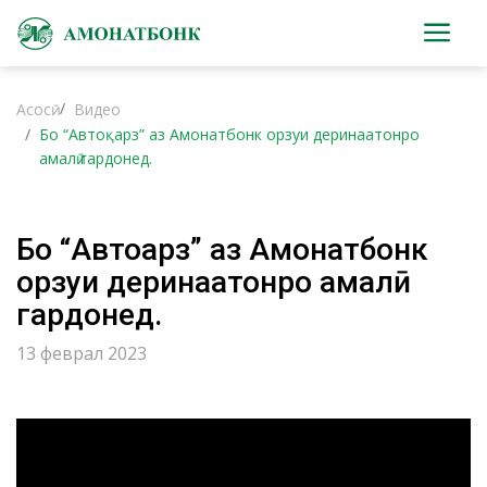
Асосӣ
Видео
Бо “Автоқарз” аз Амонатбонк орзуи деринаатонро
амалӣ гардонед.
Бо “Автоқарз” аз Амонатбонк
орзуи деринаатонро амалӣ
гардонед.
13 феврал 2023