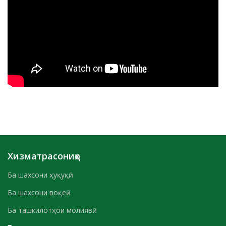
Хизматрасониҳо
Ба шахсони ҳуқуқӣ
Ба шахсони воқеӣ
Ба ташкилотҳои молиявӣ