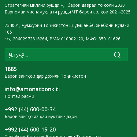
Стратегияи миллии рушди ҶТ барои давраи то соли 2030
Барномаи миёнамуҳлати рушди ҶТ барои солҳои 2021-2025
734001, Ҷумҳурии Тоҷикистон ш. Душанбе, хиёбони Рӯдакӣ
105
с/ҳ: 20402972316264, РМА: 010002120, МФО: 350101626
1885
Барои зангҳои дар дохили Тоҷикистон
info@amonatbonk.tj
Почтаи расмӣ
+992 (44) 600-00-34
Барои зангҳо аз ҳар нуқтаи ҷаҳон
+992 (44) 600-15-20
Телефони боварии Бонки миллии Тоҷикистон