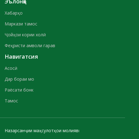
Эълонҳо
Хабарҳо
Маркази тамос
Ҷойҳои кории холӣ
Феҳристи амволи гарав
Навигатсия
Асосӣ
Дар бораи мо
Раёсати бонк
Тамос
Назарсанҷии маҳсулотҳои молиявӣ