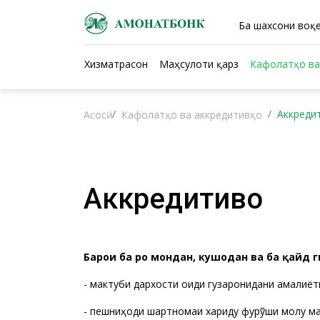
Ба шахсони воқе
Хизматрасонӣ
Маҳсулоти қарзӣ
Кафолатҳо ва
Аккреди
Асосӣ
Кафолатҳо ва аккредитивҳо
Аккредитивҳо
Барои ба роҳ мондан, кушодан ва ба қайд 
- мактуби дархости оиди гузаронидани амалиёт
- пешниҳоди шартномаи хариду фурўши молу ма