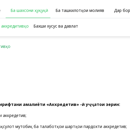
ӣ
Ба шахсони ҳуқуқӣ
Ба ташкилотҳои молиявӣ
Дар бо
 аккредитивҳо
Бахши хусусӣ ва давлатӣ
тивҳо
гирифтани амалиёти «Аккредетив» -ӣ ҳуҷҷатҳои зерин:
и аккредетив;
ҳсулот мутобиқ ба талаботҳои шартҳои пардохти аккредетив;