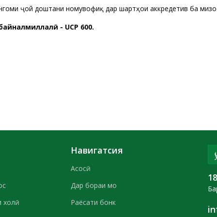
нгоми ҷой доштани номувофиқӣ дар шартҳои аккредетив ба мизоҷ 
байналмиллалӣ - UCP 600.
Навигатсия
Асосӣ
1
ос
Дар бораи мо
Ба
 холӣ
Раёсати бонк
i