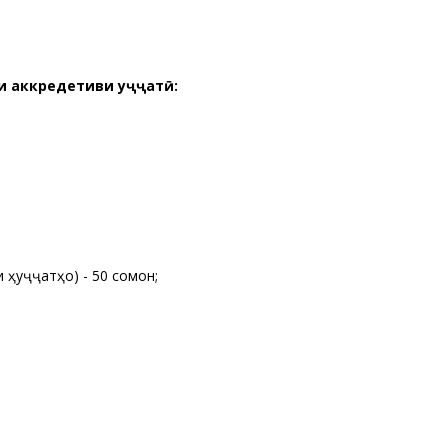
 аккредетиви ҳуҷҷатӣ:
ҳуҷҷатҳо) - 50 сомонӣ;