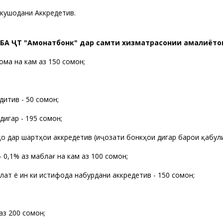
 кушодани Аккредетив.
БА ҶТ "Амонатбонк" дар самти хизматрасонии амалиётҳои
ма на кам аз 150 сомонӣ;
итив - 50 сомонӣ;
игар - 195 сомонӣ;
о дар шартҳои аккредетив (иҷозати бонкҳои дигар барои қабули 
 0,1% аз маблағ на кам аз 100 сомонӣ;
лат ё ин ки истифода набурдани аккредетив - 150 сомонӣ;
аз 200 сомонӣ;