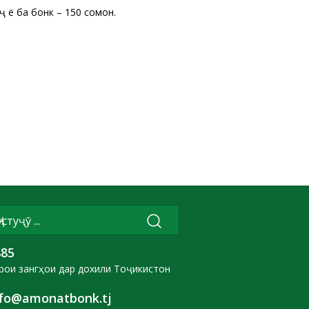
ё ба бонк – 150 сомонӣ.
885
рои зангҳои дар дохили Тоҷикистон
nfo@amonatbonk.tj