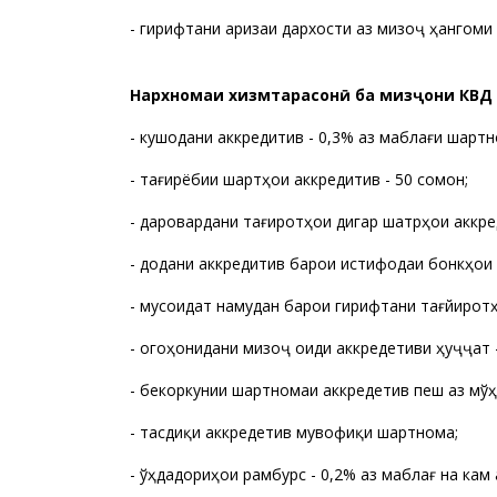
- гирифтани аризаи дархости аз мизоҷ ҳангоми
Нархномаи хизмтарасонӣ ба мизҷони КВД 
- кушодани аккредитив - 0,3% аз маблағи шартно
- тағирёбии шартҳои аккредитив - 50 сомонӣ;
- даровардани тағиротҳои дигар шатрҳои аккред
- додани аккредитив барои истифодаи бонкҳои д
- мусоидат намудан барои гирифтани тағйиротҳ
- огоҳонидани мизоҷ оиди аккредетиви ҳуҷҷатӣ -
- бекоркунии шартномаи аккредетивӣ пеш аз мўҳ
- тасдиқи аккредетив мувофиқи шартнома;
- ўҳдадориҳои рамбурсӣ - 0,2% аз маблағ на кам 