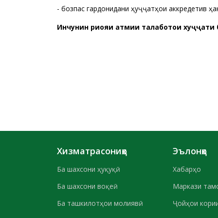
- бозпас гардонидани ҳуҷҷатҳои аккредетивӣ ҳа
Инчунин риояи ҳатмии талаботҳои хуҷҷати 
Хизматрасониҳо
Эълонҳо
Ба шахсони ҳуқуқӣ
Хабарҳо
Ба шахсони воқеӣ
Маркази там
Ба ташкилотҳои молиявӣ
Ҷойҳои кории