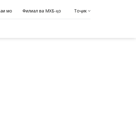
раи мо
Филиал ва МХБ-ҳо
Тоҷикӣ