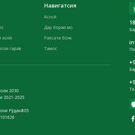
Навигатсия
Асосӣ
1
ос
Дар бораи мо
Ба
 холӣ
Раёсати бонк
i
воли гарав
Тамос
По
+9
Ба
+9
Те
соли 2030
и 2021-2025
они Рӯдакӣ 105
0101626