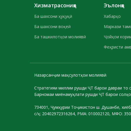
Хизматрасониҳо
Эълонҳо
Ба шахсони ҳуқуқӣ
Хабарҳо
Ба шахсони воқеӣ
Маркази там
Ба ташкилотҳои молиявӣ
Ҷойҳои кории
Феҳристи ам
Назарсанҷии маҳсулотҳои молиявӣ
Стратегияи миллии рушди ҶТ барои давраи то 
Барномаи миёнамуҳлати рушди ҶТ барои солҳо
734001, Ҷумҳурии Тоҷикистон ш. Душанбе, хиёб
с/ҳ: 20402972316264, РМА: 010002120, МФО: 35