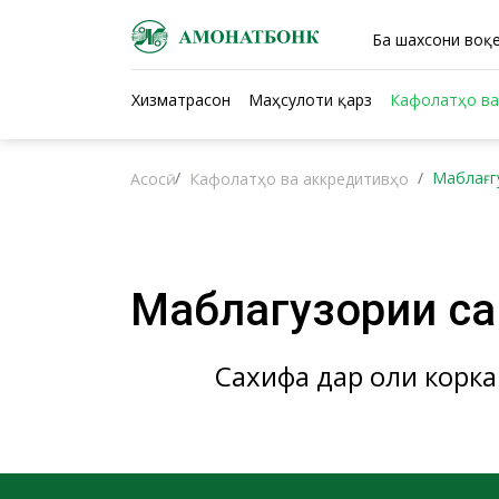
Ба шахсони воқе
Хизматрасонӣ
Маҳсулоти қарзӣ
Кафолатҳо ва
Маблағг
Асосӣ
Кафолатҳо ва аккредитивҳо
Маблағгузории с
Сахифа дар ҳоли корка