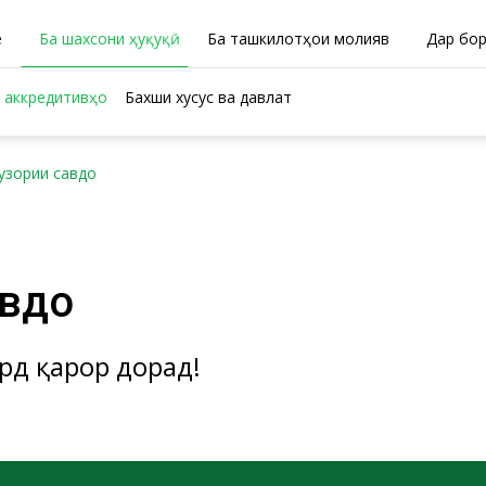
ӣ
Ба шахсони ҳуқуқӣ
Ба ташкилотҳои молиявӣ
Дар бо
 аккредитивҳо
Бахши хусусӣ ва давлатӣ
узории савдо
авдо
рд қарор дорад!