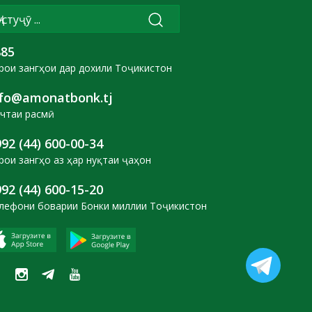
885
рои зангҳои дар дохили Тоҷикистон
nfo@amonatbonk.tj
чтаи расмӣ
92 (44) 600-00-34
рои зангҳо аз ҳар нуқтаи ҷаҳон
92 (44) 600-15-20
лефони боварии Бонки миллии Тоҷикистон