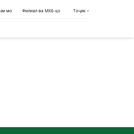
раи мо
Филиал ва МХБ-ҳо
Тоҷикӣ