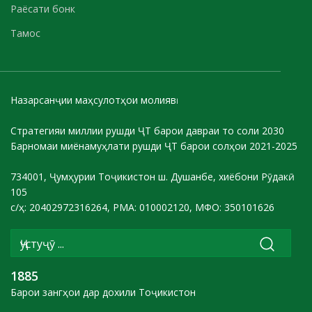
Раёсати бонк
Тамос
Назарсанҷии маҳсулотҳои молиявӣ
Стратегияи миллии рушди ҶТ барои давраи то соли 2030
Барномаи миёнамуҳлати рушди ҶТ барои солҳои 2021-2025
734001, Ҷумҳурии Тоҷикистон ш. Душанбе, хиёбони Рӯдакӣ
105
с/ҳ: 20402972316264, РМА: 010002120, МФО: 350101626
1885
Барои зангҳои дар дохили Тоҷикистон