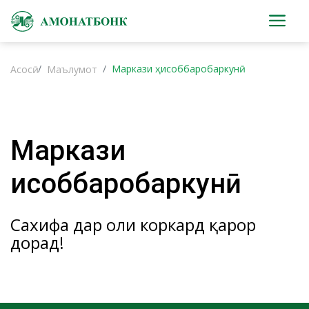
Маркази ҳисоббаробаркунӣ
Асосӣ
Маълумот
Маркази
ҳисоббаробаркунӣ
Сахифа дар ҳоли коркард қарор
дорад!