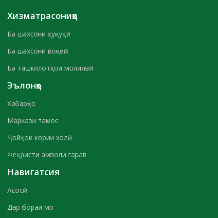
Хизматрасониҳо
Ба шахсони ҳуқуқӣ
Ба шахсони воқеӣ
Ба ташкилотҳои молиявӣ
Эълонҳо
Хабарҳо
Маркази тамос
Ҷойҳои кории холӣ
Феҳристи амволи гарав
Навигатсия
Асосӣ
Дар бораи мо