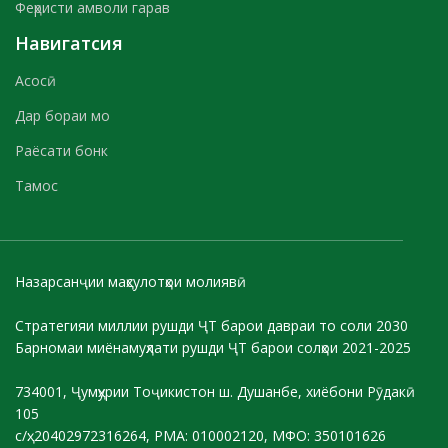
Феҳристи амволи гарав
Навигатсия
Асосӣ
Дар бораи мо
Раёсати бонк
Тамос
Назарсанҷии маҳсулотҳои молиявӣ
Стратегияи миллии рушди ҶТ барои давраи то соли 2030
Барномаи миёнамуҳлати рушди ҶТ барои солҳои 2021-2025
734001, Ҷумҳурии Тоҷикистон ш. Душанбе, хиёбони Рӯдакӣ
105
с/ҳ: 20402972316264, РМА: 010002120, МФО: 350101626