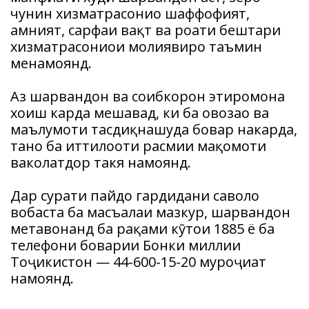
чунин хизматрасониҳо шаффофият,
амният, сарфаи вақт ва роҳати бештари
хизматрасониҳои молиявиро таъмин
менамоянд.
Аз шаҳрвандон ва соҳибкорон эҳтиромона
хоҳиш карда мешавад, ки ба овозаҳо ва
маълумоти тасдиқнашуда бовар накарда,
танҳо ба иттилооти расмии мақомоти
ваколатдор такя намоянд.
Дар сурати пайдо гардидани саволҳо
вобаста ба масъалаи мазкур, шаҳрвандон
метавонанд ба рақами кӯтоҳи 1885 ё ба
телефони боварии Бонки миллии
Тоҷикистон — 44-600-15-20 муроҷиат
намоянд.