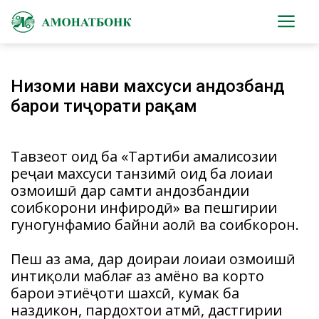
Низоми нави махсуси андозбандӣ
барои тиҷорати рақамӣ
Тавзеҳот оид ба «Тартиби амалисозии
реҷаи махсуси танзимӣ оид ба лоиҳаи
озмоишӣ дар самти андозбандии
соҳибкорони инфиродӣ» ва пешгирии
гуногунфаҳмиҳо байни аҳолӣ ва соҳибкорон.
Пеш аз ҳама, дар доираи лоиҳаи озмоишӣ
интиқоли маблағ аз ҳамёнҳо ва кортҳо
барои эҳтиёҷоти шахсӣ, кумак ба
наздикон, пардохтҳои ҳатмӣ, дастгирии