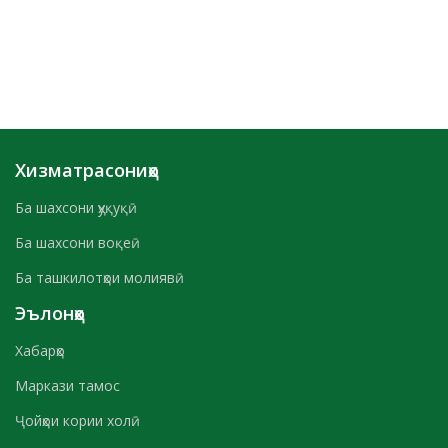
Хизматрасониҳо
Ба шахсони ҳуқуқӣ
Ба шахсони воқеӣ
Ба ташкилотҳои молиявӣ
Эълонҳо
Хабарҳо
Маркази тамос
Ҷойҳои кории холӣ