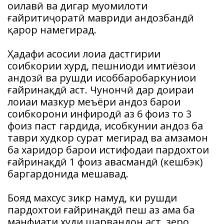
оилавӣ ва дигар муомилоти
ғайритиҷоратӣ мавриди андозбандӣ
қарор намегирад.
Ҳадафи асосии лоиҳа дастгирии
соҳибкории хурд, пешниҳоди имтиёзҳои
андозӣ ва рушди ҳисоббаробаркуниҳои
ғайринақдӣ аст. Чунончӣ дар доираи
лоиҳаи мазкур меъёри андоз барои
соҳибкорони инфиродӣ аз 6 фоиз то 3
фоиз паст гардида, ҳисобкунии андоз ба
таври худкор сурат мегирад ва ҳамзамон
ба харидор барои истифодаи пардохтҳои
ғайринақдӣ 1 фоиз ҳавасмандӣ (кешбэк)
баргардонида мешавад.
Бояд махсус зикр намуд, ки рушди
пардохтҳои ғайринақдӣ пеш аз ҳама ба
манфиати худи шаҳрвандон аст, зеро