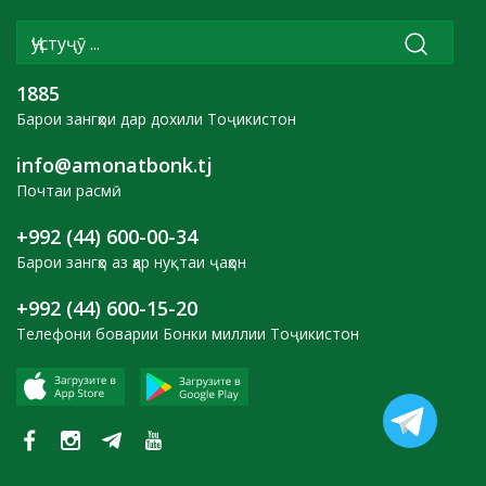
1885
Барои зангҳои дар дохили Тоҷикистон
info@amonatbonk.tj
Почтаи расмӣ
+992 (44) 600-00-34
Барои зангҳо аз ҳар нуқтаи ҷаҳон
+992 (44) 600-15-20
Телефони боварии Бонки миллии Тоҷикистон