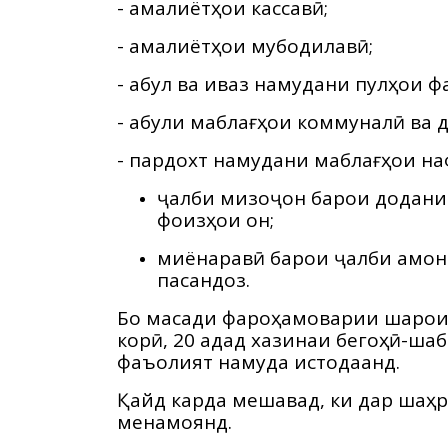
- амалиётҳои кассавӣ;
- амалиётҳои мубодилавӣ;
- қабул ва иваз намудани пулҳои 
- қабули маблағҳои коммуналӣ ва 
- пардохт намудани маблағҳои наф
ҷалби мизоҷон барои додани қ
фоизҳои он;
миёнаравӣ барои ҷалби амона
пасандоз.
Бо мақсади фароҳамоварии шарои
корӣ, 20 адад хазинаи бегоҳӣ-шабо
фаъолият намуда истодаанд.
Қайд карда мешавад, ки дар шаҳ
менамоянд.