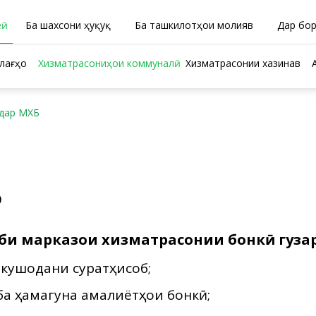
ӣ
Ба шахсони ҳуқуқӣ
Ба ташкилотҳои молиявӣ
Дар бо
лағҳо
Хизматрасониҳои коммуналӣ
Хизматрасонии хазинавӣ
дар МХБ
р МХБ
иби марказҳои хизматрасонии бонкӣ гуз
е кушодани суратҳисоб;
а ҳамагуна амалиётҳои бонкӣ;