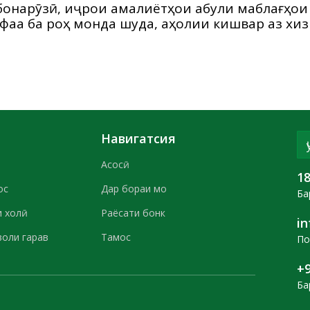
бонарӯзӣ, иҷрои амалиётҳои қабули маблағҳои
афақа ба роҳ монда шуда, аҳолии кишвар аз х
Навигатсия
Асосӣ
1
ос
Дар бораи мо
Ба
 холӣ
Раёсати бонк
i
воли гарав
Тамос
По
+9
Ба