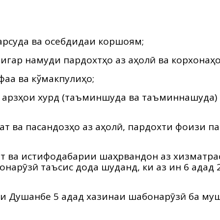
фарсуда ва осебдидаи коршоям;
дигар намуди пардохтҳо аз аҳолӣ ва корхонаҳо
ақа ва кўмакпулиҳо;
арзҳои хурд (таъминшуда ва таъминнашуда) ва
т ва пасандозҳо аз аҳолӣ, пардохти фоизи па
т ва истифодабарии шаҳрвандон аз хизматрас
нарӯзӣ таъсис дода шуданд, ки аз ин 6 адад 2
ри Душанбе 5 адад хазинаи шабонарӯзӣ ба му