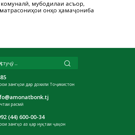
 комуналӣ, мубодилаи асъор,
изматрасониҳои онҳо ҳамаҷониба
885
рои зангҳои дар дохили Тоҷикистон
nfo@amonatbonk.tj
чтаи расмӣ
92 (44) 600-00-34
рои зангҳо аз ҳар нуқтаи ҷаҳон