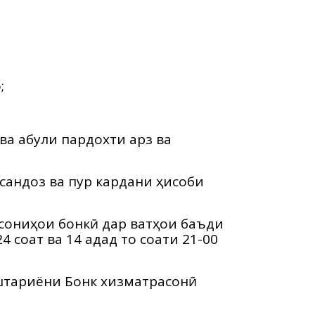
;
 қабули пардохти қарз ва
сандоз ва пур кардани ҳисоби
ониҳои бонкӣ дар вақтҳои баъди
4 соат ва 14 адад то соати 21-00
штариёни Бонк хизматрасонӣ