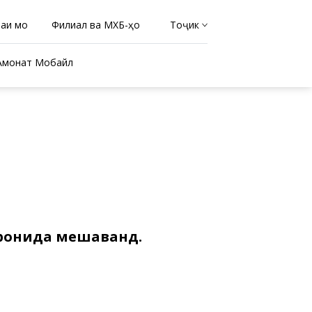
раи мо
Филиал ва МХБ-ҳо
Тоҷикӣ
Амонат Мобайл
аронида мешаванд.