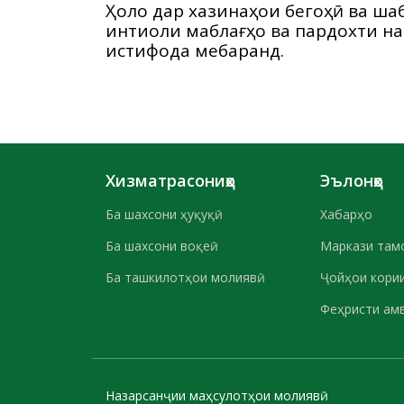
Ҳоло дар хазинаҳои бегоҳӣ ва ша
интиқоли маблағҳо ва пардохти н
истифода мебаранд.
Хизматрасониҳо
Эълонҳо
Ба шахсони ҳуқуқӣ
Хабарҳо
Ба шахсони воқеӣ
Маркази там
Ба ташкилотҳои молиявӣ
Ҷойҳои кории
Феҳристи ам
Назарсанҷии маҳсулотҳои молиявӣ