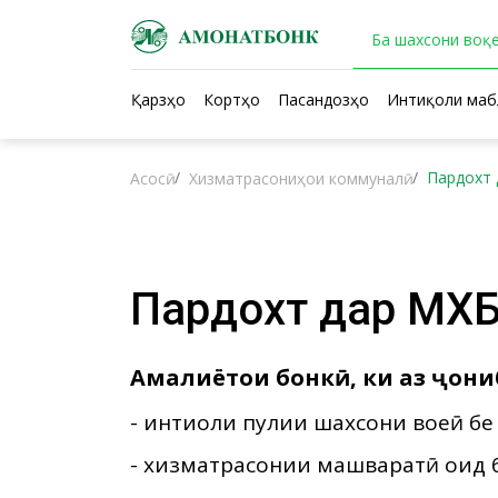
Ба шахсони воқе
Қарзҳо
Кортҳо
Пасандозҳо
Интиқоли маб
Пардохт 
Асосӣ
Хизматрасониҳои коммуналӣ
Пардохт да
Амалиётҳои бонкӣ, ки аз ҷон
- интиқоли пулии шахсони воқеӣ б
- хизматрасонии машваратӣ оид б