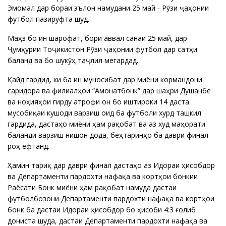
Эмомалӣ дар бораи эълон намудани 25 май - Рӯзи ҷаҳонии
футбол пазируфта шуд.
Маҳз бо ин шарофат, бори аввал санаи 25 май, дар
Ҷумҳурии Тоҷикистон Рӯзи ҷаҳонии футбол дар сатҳи
баланд ва бо шукӯҳ таҷлил мегардад.
Қайд гардид, ки ба ин муносибат дар миёни кормандони
саридора ва филиалҳои “Амонатбонк” дар шаҳри Душанбе
ва ноҳияҳои гирду атрофи он бо иштироки 14 даста
мусобиқаи кушоди варзишӣ оид ба футболи хурд ташкил
гардида, дастаҳо миёни ҳам рақобат ва аз худ маҳорати
баланди варзишӣ нишон дода, беҳтаринҳо ба даври финалӣ
роҳ ёфтанд.
Ҳамин тариқ дар даври финалӣ дастаҳо аз Идораи ҳисобдорӣ
ва Департаменти пардохти нафақа ва кортҳои бонкии
Раёсати Бонк миёни ҳам рақобат намуда дастаи
футболбозони Департаменти пардохти нафақа ва кортҳои
бонкӣ ба дастаи Идораи ҳисобдорӣ бо ҳисоби 4:3 ғолиб
дониста шуда, дастаи Департаменти пардохти нафақа ва