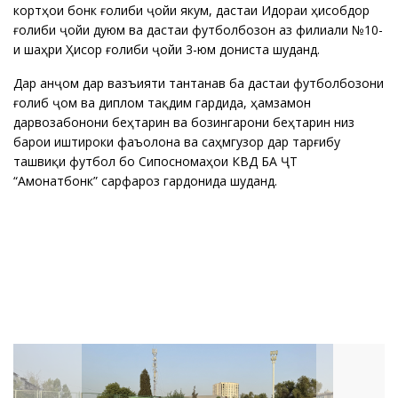
кортҳои бонкӣ ғолиби ҷойи якум, дастаи Идораи ҳисобдорӣ
ғолиби ҷойи дуюм ва дастаи футболбозон аз филиали №10-
и шаҳри Ҳисор ғолиби ҷойи 3-юм дониста шуданд.
Дар анҷом дар вазъияти тантанавӣ ба дастаи футболбозони
ғолиб ҷом ва диплом тақдим гардида, ҳамзамон
дарвозабонони беҳтарин ва бозингарони беҳтарин низ
барои иштироки фаъолона ва саҳмгузорӣ дар тарғибу
ташвиқи футбол бо Сипосномаҳои КВД БА ҶТ
“Амонатбонк” сарфароз гардонида шуданд.