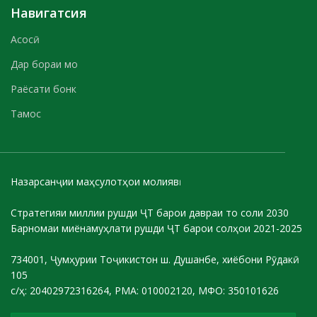
Навигатсия
Асосӣ
Дар бораи мо
Раёсати бонк
Тамос
Назарсанҷии маҳсулотҳои молиявӣ
Стратегияи миллии рушди ҶТ барои давраи то соли 2030
Барномаи миёнамуҳлати рушди ҶТ барои солҳои 2021-2025
734001, Ҷумҳурии Тоҷикистон ш. Душанбе, хиёбони Рӯдакӣ
105
с/ҳ: 20402972316264, РМА: 010002120, МФО: 350101626