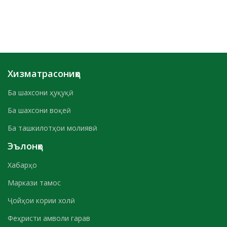
Хизматрасониҳо
Ба шахсони ҳуқуқӣ
Ба шахсони воқеӣ
Ба ташкилотҳои молиявӣ
Эълонҳо
Хабарҳо
Маркази тамос
Ҷойҳои кории холӣ
Феҳристи амволи гарав