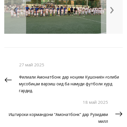
‹
›
27 май 2025
Филиали Амонатбонк дар ноҳияи Кушониён ғолиби
мусобиқаи варзишӣ оид ба намуди футболи хурд
гардид.
18 май 2025
Иштироки кормандони “Амонатбонк” дар Рузидави
миллӣ