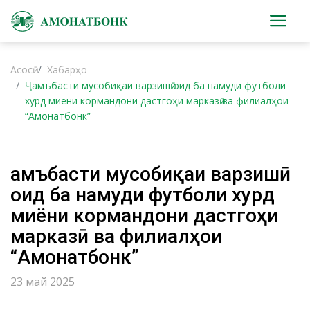
Асосӣ
Хабарҳо
Ҷамъбасти мусобиқаи варзишӣ оид ба намуди футболи
хурд миёни кормандони дастгоҳи марказӣ ва филиалҳои
“Амонатбонк”
Ҷамъбасти мусобиқаи варзишӣ
оид ба намуди футболи хурд
миёни кормандони дастгоҳи
марказӣ ва филиалҳои
“Амонатбонк”
23 май 2025