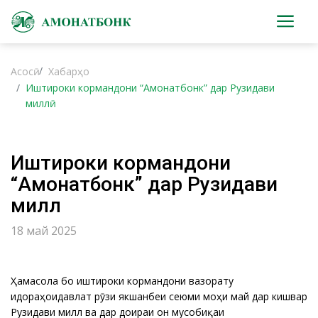
Асосӣ
Хабарҳо
Иштироки кормандони “Амонатбонк” дар Рузидави
миллӣ
Иштироки кормандони
“Амонатбонк” дар Рузидави
миллӣ
18 май 2025
Ҳамасола бо иштироки кормандони вазорату
идораҳоидавлатӣ рӯзи якшанбеи сеюми моҳи май дар кишвар
Рузидави миллӣ ва дар доираи он мусобиқаи