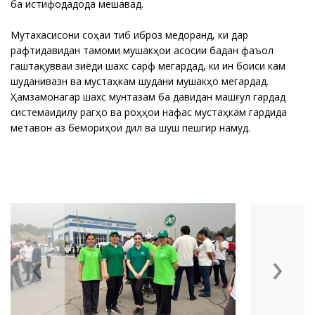
ба истифодадода мешавад.
Мутахасисони соҳаи тиб иброз медоранд, ки дар
рафтидавидан тамоми мушакҳои асосии бадан фаъол
гаштақувваи зиёди шахс сарф мегардад, ки ин боиси кам
шуданивазн ва мустаҳкам шудани мушакҳо мегардад.
Ҳамзамонагар шахс мунтазам ба давидан машғул гардад
системаидилу рагҳо ва роҳҳои нафас мустаҳкам гардида
метавон аз бемориҳои дил ва шуш пешгирӣ намуд.
‹
›