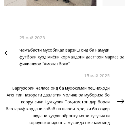
23 май 2025
Ҷамъбасти мусобиқаи варзишӣ оид ба намуди
футболи хурд миёни кормандони дастгоҳи марказӣ ва
филиалҳои “Амонатбонк”
15 май 2025
Баргузории ҷаласа оид ба муҳокимаи пешниҳоди
Агентии назорати давлатии молиявӣ ва мубориза бо
коррупсияи Ҷумҳурии Тоҷикистон дар бораи
бартараф кардани сабаб ва шароитҳое, ки ба содир
шудани ҳуқуқвайронкуниҳои хусусияти
коррупсионидошта мусоидат менамоянд