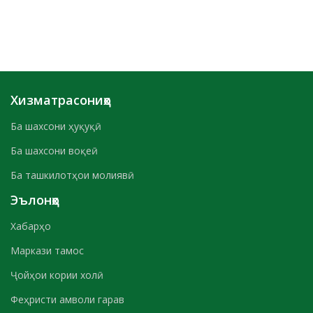
Хизматрасониҳо
Ба шахсони ҳуқуқӣ
Ба шахсони воқеӣ
Ба ташкилотҳои молиявӣ
Эълонҳо
Хабарҳо
Маркази тамос
Ҷойҳои кории холӣ
Феҳристи амволи гарав