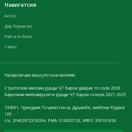
Навигатсия
Асосӣ
Дар бораи мо
Раёсати бонк
Тамос
Назарсанҷии маҳсулотҳои молиявӣ
Стратегияи миллии рушди ҶТ барои давраи то соли 2030
Барномаи миёнамуҳлати рушди ҶТ барои солҳои 2021-2025
734001, Ҷумҳурии Тоҷикистон ш. Душанбе, хиёбони Рӯдакӣ
105
с/ҳ: 20402972316264, РМА: 010002120, МФО: 350101626