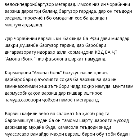
велосипедронӣбаргузор мегардад. Имсол низ ин чорабинии
варзишӣ дарсатҳи баланд баргузор гардида, дар он теъдоди
зиёдииштирокчиён бо омодагии хос ба давидан
машғулгардиданд.
Дар чорабинии варзишӣ, ки бахшида ба Рӯзи дави миллӣдар
шаҳри Душанбе баргузор гардид, дар баробари
дигарвазорату идораҳо аҳли кормандони КВД БА ҶТ
“Амонатбонк ” низ фаъолона ширкат намуданд.
Кормандони “Амонатбонк” бахусус насли ҷавон,
дарбаробари фаъолияти соҳавӣ ба варзиш ва дар ин
заминасолимии хеш эътибори чиддӣ зоҳир намуда мунтазам
дармусобиқаҳои варзишӣ дар кишвар иштирок
намуда,сазовори ҷойҳои намоён мегарданд.
Варзиш кафили зебоӣ ва саломатӣ ба ҳисоб рафта
бароимашғул шудан ба он тамоми шарту шароити мусоид
даркишвар муҳайё буда, ҳамасола теъдоди зиёди
муассисаҳо вамайдончаҳои варзишӣ барои обу тоби бадан