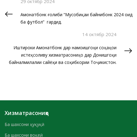
29 октябр 2024
Амонатбонк ғолиби “Мусобиқаи байнибонкӣ 2024 оид
ба футбол” гардид.
14 октябр 2024
Иштироки Амонатбонк дар намоишгоҳи соҳаҳои
истеҳсоливу хизматрасониҳо дар Донишгоҳи
байналмилалии сайёҳи ва соҳибкории Тоҷикистон.
Хизматрасониҳо
Ба шахсони ҳуқуқӣ
Ба шахсони воқеӣ