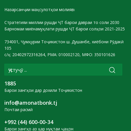
Назарсанҷии маҳсулотҳои молиявӣ
Стратегияи миллии рушди ҶТ барои давраи то соли 2030
Барномаи миёнамуҳлати рушди ҶТ барои солҳои 2021-2025
734001, Ҷумҳурии Тоҷикистон ш. Душанбе, хиёбони Рӯдакӣ
105
с/ҳ: 20402972316264, РМА: 010002120, МФО: 350101626
1885
Барои зангҳои дар дохили Тоҷикистон
info@amonatbonk.tj
Почтаи расмӣ
+992 (44) 600-00-34
Барои зангҳо аз ҳар нуқтаи ҷаҳон