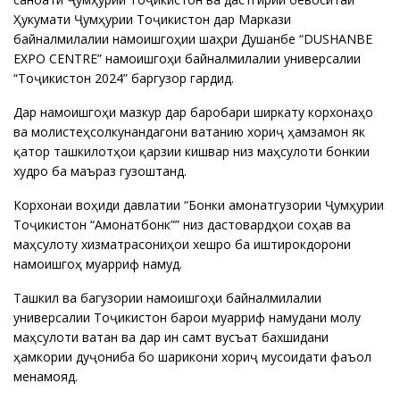
Ҳукумати Ҷумҳурии Тоҷикистон дар Маркази
байналмилалии намоишгоҳии шаҳри Душанбе “DUSHANBE
EXPO CENTRE” намоишгоҳи байналмилалии универсалии
“Тоҷикистон 2024” баргузор гардид.
Дар намоишгоҳи мазкур дар баробари ширкату корхонаҳо
ва молистеҳсолкунандагони ватанию хориҷӣ ҳамзамон як
қатор ташкилотҳои қарзии кишвар низ маҳсулоти бонкии
худро ба маъраз гузоштанд.
Корхонаи воҳиди давлатии “Бонки амонатгузории Ҷумҳурии
Тоҷикистон “Амонатбонк”” низ дастовардҳои соҳавӣ ва
маҳсулоту хизматрасониҳои хешро ба иштирокдорони
намоишгоҳ муаррифӣ намуд.
Ташкил ва багузории намоишгоҳи байналмилалии
универсалии Тоҷикистон барои муаррифӣ намудани молу
маҳсулоти ватанӣ ва дар ин самт вусъат бахшидани
ҳамкории дуҷониба бо шарикони хориҷӣ мусоидати фаъол
менамояд.