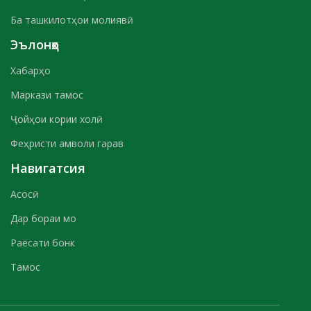
Ба ташкилотҳои молиявӣ
Эълонҳо
Хабарҳо
Маркази тамос
Ҷойҳои кории холӣ
Феҳристи амволи гарав
Навигатсия
Асосӣ
Дар бораи мо
Раёсати бонк
Тамос