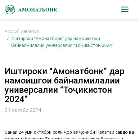
Асосӣ
Хабарҳо
Иштироки “Амонатбонк” дар намоишгоҳи
байналмилалии универсалии “Тоҷикистон 2024”
Иштироки “Амонатбонк” дар
намоишгоҳи байналмилалии
универсалии “Тоҷикистон
2024”
24 октябр 2024
Санаи 24 уми октябри соли ҷорӣ аз ҷониби Палатаи савдо ва
саноати Ҷумҳурии Тоҷикистон ва дастгирии бевоситаи