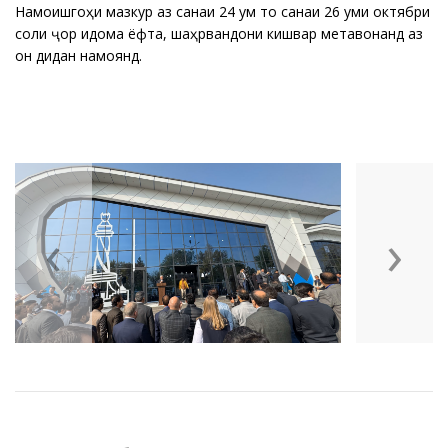
Намоишгоҳи мазкур аз санаи 24 ум то санаи 26 уми октябри
соли ҷорӣ идома ёфта, шаҳрвандони кишвар метавонанд аз
он дидан намоянд.
‹
›