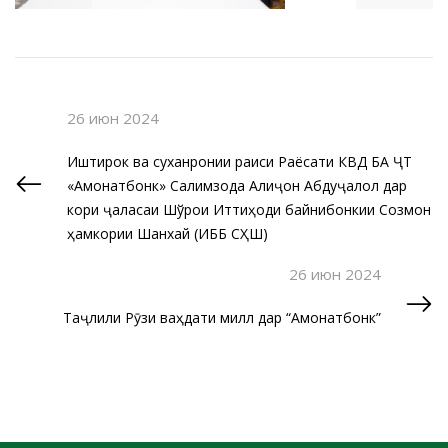
26 июн 2024
Иштирок ва суханронии раиси Раёсати КВД БА ҶТ
«Амонатбонк» Салимзода Алиҷон Абдуҷалол дар
кори ҷаласаи Шўрои Иттиҳоди байнибонкии Созмон
ҳамкории Шанхай (ИББ СҲШ)
26 июн 2024
Таҷлили Рӯзи ваҳдати миллӣ дар “Амонатбонк”