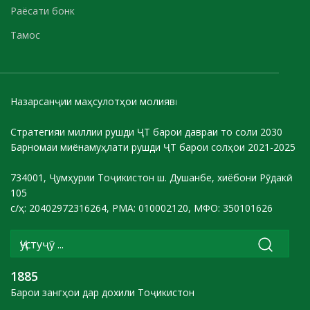
Раёсати бонк
Тамос
Назарсанҷии маҳсулотҳои молиявӣ
Стратегияи миллии рушди ҶТ барои давраи то соли 2030
Барномаи миёнамуҳлати рушди ҶТ барои солҳои 2021-2025
734001, Ҷумҳурии Тоҷикистон ш. Душанбе, хиёбони Рӯдакӣ
105
с/ҳ: 20402972316264, РМА: 010002120, МФО: 350101626
1885
Барои зангҳои дар дохили Тоҷикистон