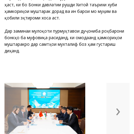
ҳаст, ки бо Бонки давлатии рушди Хитой таърихи хуби
ҳамкориҳои муштарак дорад ва ин барои мо муҳим ва
қобили эҳтироми хоса аст.
Дар заминаи мулоқоти пурмуҳтавои дуҷониба роҳбарони
бонкҳо ба муфовиқа расиданд, ки омодаанд ҳамкориҳои
муштаракро дар самтҳои мухталиф боз ҳам густариш
диҳанд.
‹
›