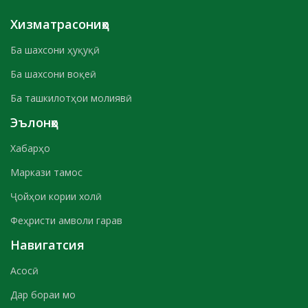
Хизматрасониҳо
Ба шахсони ҳуқуқӣ
Ба шахсони воқеӣ
Ба ташкилотҳои молиявӣ
Эълонҳо
Хабарҳо
Маркази тамос
Ҷойҳои кории холӣ
Феҳристи амволи гарав
Навигатсия
Асосӣ
Дар бораи мо