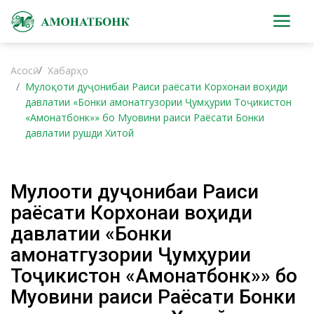
Асосӣ
Хабарҳо
Мулоқоти дуҷонибаи Раиси раёсати Корхонаи воҳиди
давлатии «Бонки амонатгузории Ҷумҳурии Тоҷикистон
«Амонатбонк»» бо Муовини раиси Раёсати Бонки
давлатии рушди Хитой
Мулоқоти дуҷонибаи Раиси
раёсати Корхонаи воҳиди
давлатии «Бонки
амонатгузории Ҷумҳурии
Тоҷикистон «Амонатбонк»» бо
Муовини раиси Раёсати Бонки