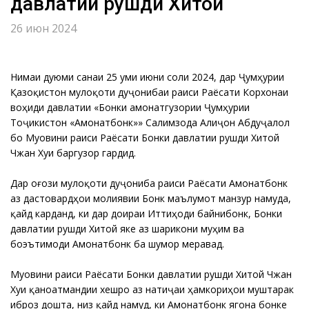
давлатии рушди Хитой
26 июн 2024
Нимаи дуюми санаи 25 уми июни соли 2024, дар Ҷумҳурии
Қазоқистон мулоқоти дуҷонибаи раиси Раёсати Корхонаи
воҳиди давлатии «Бонки амонатгузории Ҷумҳурии
Тоҷикистон «Амонатбонк»» Салимзода Алиҷон Абдуҷалол
бо Муовини раиси Раёсати Бонки давлатии рушди Хитой
Чжан Хуи баргузор гардид.
Дар оғози мулоқоти дуҷониба раиси Раёсати Амонатбонк
аз дастовардҳои молиявии Бонк маълумот манзур намуда,
қайд карданд, ки дар доираи Иттиҳоди байнибонкӣ, Бонки
давлатии рушди Хитой яке аз шарикони муҳим ва
боэътимоди Амонатбонк ба шумор меравад.
Муовини раиси Раёсати Бонки давлатии рушди Хитой Чжан
Хуи қаноатмандии хешро аз натиҷаи ҳамкориҳои муштарак
иброз дошта, низ қайд намуд, ки Амонатбонк ягона бонке