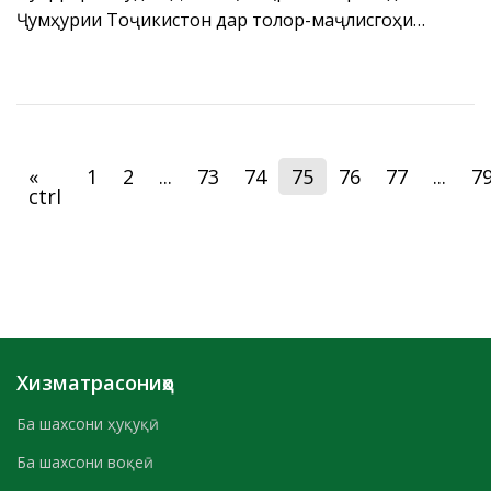
Ҷумҳурии Тоҷикистон дар толор-маҷлисгоҳи
Раёсати БДА ҶТ ”Амонатбонк” нишасти матбуотӣ
оид ба натиҷаҳои фаъолияти нимсолаи аввали соли
2021, бо иштироки доираи васеъи
рўзноманигорони ВАО-и дохилу хориҷӣ кишвар
баргузор гардид.
«
1
2
...
73
74
75
76
77
...
7
ctrl
Хизматрасониҳо
Ба шахсони ҳуқуқӣ
Ба шахсони воқеӣ