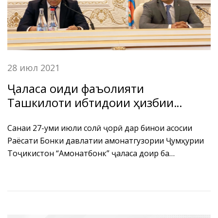
28 июл 2021
Ҷаласа оиди фаъолияти
Ташкилоти ибтидоии ҳизбии
“Амонат”-и БДА ҶТ “Амонатбонк”
дар нимсолаи якуми соли 2021
Санаи 27-уми июли солӣ ҷорӣ дар бинои асосии
Раёсати Бонки давлатии амонатгузории Ҷумҳурии
Тоҷикистон “Амонатбонк” ҷаласа доир ба
фаъолияти Ташкилоти ибтидоии ҳизбии “Амонат”-и
БДА ҶТ “Амонатбонк” дар нимсолаи якуми соли 2021
баргузор гардид. Ҷаласаи мазкур бо иштироки
Раиси Ташкилоти ибтидоии ҳизбии “Амонат”-и БДА
ҶТ “Амонатбонк” мӯҳтарам Икромӣ С.С., мудири