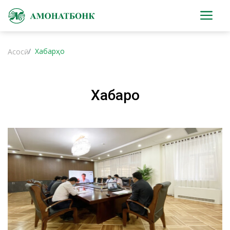
Хабарҳо
Асосӣ
Хабарҳо