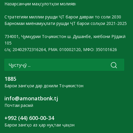
Назарсанҷии маҳсулотҳои молиявӣ
Стратегияи миллии рушди ҶТ барои давраи то соли 2030
Барномаи миёнамуҳлати рушди ҶТ барои солҳои 2021-2025
734001, Ҷумҳурии Тоҷикистон ш. Душанбе, хиёбони Рӯдакӣ
105
с/ҳ: 20402972316264, РМА: 010002120, МФО: 350101626
1885
Барои зангҳои дар дохили Тоҷикистон
info@amonatbonk.tj
Почтаи расмӣ
+992 (44) 600-00-34
Барои зангҳо аз ҳар нуқтаи ҷаҳон