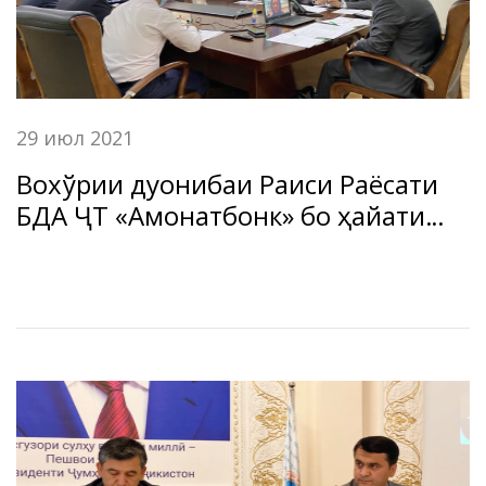
29 июл 2021
Вохўрии дуҷонибаи Раиси Раёсати
БДА ҶТ «Амонатбонк» бо ҳайати
Корпоратсияи молиявии
байналмилалӣ, Гурўҳи Бонки
Ҷаҳонӣ