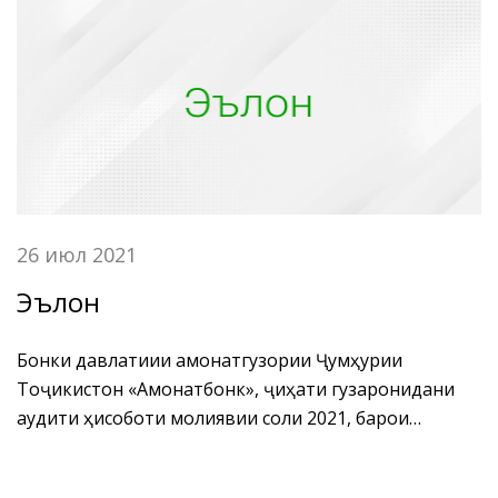
шуъбаи таблиғот ва иттилооти Кумитаи иҷроияи
Ҳизби Халқии Демократии Тоҷикистон дар
шаҳри Душанбе Раҷабзода Эраҷ, муовини раиси
Кумитаи иҷроияи Ҳизби Халқии Демократии
Тоҷикистон дар ноҳияи Исмоили Сомонӣ
Ҷурахонзода Ҷумахон ва аъзоёни Ташкилоти
ибтидоии ҳизбии “Амонат” -и БДА ҶТ “Амонатбонк”
баргузор гардид.
26 июл 2021
Эълон
Бонки давлатиии амонатгузории Ҷумҳурии
Тоҷикистон «Амонатбонк», ҷиҳати гузаронидани
аудити ҳисоботи молиявии соли 2021, барои
интихоби ширкати аудиторӣ, озмун эълон
менамояд.