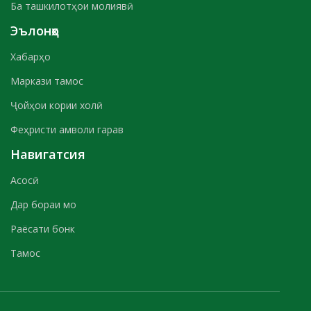
Ба ташкилотҳои молиявӣ
Эълонҳо
Хабарҳо
Маркази тамос
Ҷойҳои кории холӣ
Феҳристи амволи гарав
Навигатсия
Асосӣ
Дар бораи мо
Раёсати бонк
Тамос