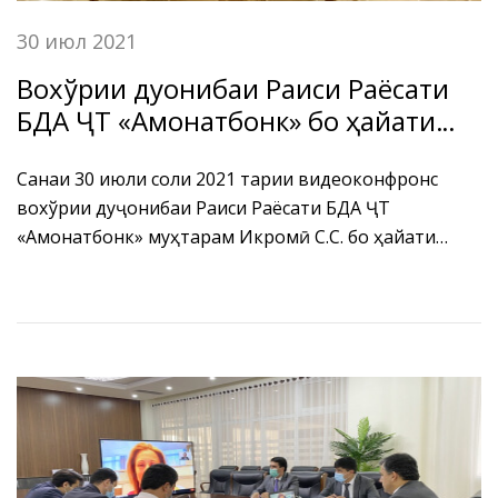
30 июл 2021
Вохўрии дуҷонибаи Раиси Раёсати
БДА ҶТ «Амонатбонк» бо ҳайати
Фонди хазинаҳои амонатгузории
Олмон оид ба ҳамкориҳои
Санаи 30 июли соли 2021 тариқи видеоконфронс
вохўрии дуҷонибаи Раиси Раёсати БДА ҶТ
байналмилалӣ «Шпаркассен
«Амонатбонк» муҳтарам Икромӣ С.С. бо ҳайати
Финансгрупп»
гуруҳи кории Фонди хазинаҳои амонатгузории
Олмон оид ба ҳамкориҳои байналмилалӣ
«Шпаркассен Финансгрупп» таҳти роҳбарии
ҳамоҳангсози минтақавӣ, ҷаноби Аня Хойер баргузор
гардид.