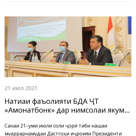
21 июл 2021
Натиҷаи фаъолияти БДА ҶТ
«Амонатбонк» дар нимсолаи якуми
соли 2021
Санаи 21–уми июли соли ҷорӣ тибқи нақшаи
муқаррарнамудаи Дастгоҳи иҷроияи Президенти