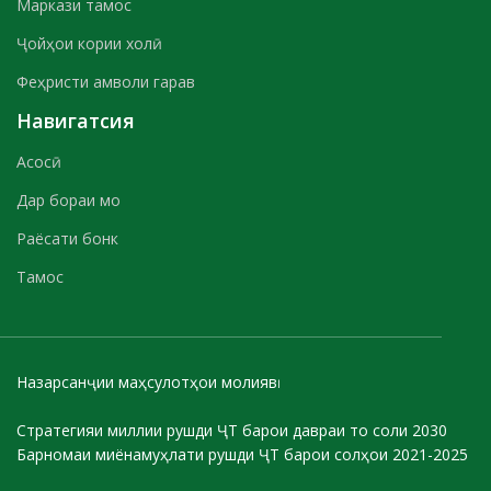
Маркази тамос
Ҷойҳои кории холӣ
Феҳристи амволи гарав
Навигатсия
Асосӣ
Дар бораи мо
Раёсати бонк
Тамос
Назарсанҷии маҳсулотҳои молиявӣ
Стратегияи миллии рушди ҶТ барои давраи то соли 2030
Барномаи миёнамуҳлати рушди ҶТ барои солҳои 2021-2025