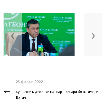
‹
›
23 феврал 2022
Қувваҳои мусаллаҳи кишвар – сипари боэътимоди
Ватан