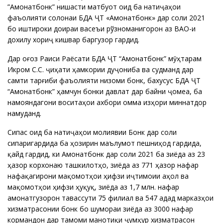
”Амонатбонк” нишасти матбуотӣ оид ба натиҷаҳои
фаъолияти солонаи БДА ҶТ «Амонатбонк» дар соли 2021
бо иштироки доираи васеъи рўзноманигорон аз ВАО-и
дохилу хориҷӣ кишвар баргузор гардид.
Дар оғоз Раиси Раёсати БДА ҶТ “Амонатбонк” мӯҳтарам
Икромӣ С.С. ҷиҳати ҳамкории дуҷониба ва судманд дар
самти тарғиби фаъолияти низоми бонкӣ, бахусус БДА ҶТ
“Амонатбонк” ҳамчун бонки давлатӣ дар байни ҷомеа, ба
намояндагони воситаҳои ахбори омма изҳори миннатдорӣ
намуданд.
Сипас оид ба натиҷаҳои молиявии Бонк дар соли
сипаригардида ба ҳозирин маълумот пешниҳод гардида,
қайд гардид, ки Амонатбонк дар соли 2021 ба зиёда аз 23
ҳазор корхонаю ташкилотҳо, зиёда аз 771 ҳазор нафар
нафақагирони мақомотҳои ҳифзи иҷтимоии аҳолӣ ва
мақомотҳои ҳифзи ҳуқуқ, зиёда аз 1,7 млн. нафар
амонатгузорон тавассути 75 филиал ва 547 адад марказҳои
хизматрасонии бонкӣ бо шумораи зиёда аз 3000 нафар
кормандон дар тамоми манотиқи ҷумҳурӣ хизматрасонӣ