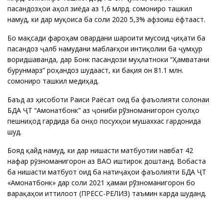
пасандозҳои аҳолӣ зиёда аз 1,6 млрд. сомониро ташкил
намуд, ки дар муқоиса ба соли 2020 5,3% афзоиш ёфтааст.
Бо мақсади фароҳам овардани шароити мусоид ҷиҳати ба
пасандоз ҷалб намудани маблағҳои интиқолии ба ҷумҳурӣ
воридшаванда, дар Бонк пасандози муҳлатноки “Ҳамватани
бурунмарзӣ” роҳандозӣ шудааст, ки бақия он 81.1 млн.
сомониро ташкил медиҳад.
Баъд аз ҳисоботи Раиси Раёсат оид ба фаъолияти солонаи
БДА ҶТ “Амонатбонк” аз ҷониби рўзноманигорон суолҳо
пешниҳод гардида ба онҳо посухҳои мушаххас гардонида
шуд.
Бояд қайд намуд, ки дар нишасти матбуотии навбатӣ 42
нафар рӯзноманигорон аз ВАО иштирок доштанд. Вобаста
ба нишасти матбуотӣ оид ба натиҷаҳои фаъолияти БДА ҶТ
«Амонатбонк» дар соли 2021 ҳамаи рўзноманигорон бо
варақаҳои иттилоотӣ (ПРЕСС-РЕЛИЗ) таъмин карда шуданд.