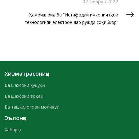
02 феврал 2022
Ҳамоиш оид ба “Истифодаи имкониятҳои
технологияи электронӣ дар рушди соҳибкорӣ”
Хизматрасониҳо
Ба шахсони ҳуқуқӣ
Ба шахсони воқеӣ
Ба ташкилотҳои молиявӣ
Эълонҳо
Хабарҳо