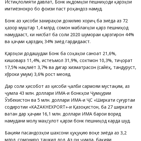
Истиқлолияти давлатӣ, Бонк иқдомҳои пешниҳоди қарзҳои
имтиёзнокро бо фоизи паст роҳандозӣ намуд.
Бонк аз ҳисоби захираҳои дохилию хориҷӣ ба зиёда аз 72
ҳазор муштарӣ 1,4 млрд. сомонӣ маблағҳои қарзӣ пешниҳод
намудааст, ки нисбат ба соли 2020 шумораи қарзгирон 44%
ва ҳаҷми қарздиҳӣ 34% зиёд гардидааст.
Қарзҳои додашудаи Бонк ба соҳаҳои саноат 21,6%,
кишоварзӣ 11,4%, истеъмолӣ 31,9%, сохтмон 10,3%, тиҷорат
17,5% нақлиёт 3,7% ва дигар хизматрасонӣ (сайёҳӣ, тандурустӣ,
хўроки умумӣ) 3,6% рост меояд.
Дар соли ҳисоботӣ аз ҳисоби ҷалби сармояи мустақим, аз
ҷумла 43 млн. доллари ИМА-и бонкҳои Ҷумҳурии
Ўзбекистон ва 5 млн. доллари ИМА-и ҶС «Ширкати суғуртаи
содиротии «KAZAKHEXPORT»-и Қазоқистон, ба 27 ширкати
ватанӣ дар ҳаҷми 16,1 млн. доллари ИМА барои ворид
намудани молу маҳсулот қарзи бонкӣ пешниҳод карда шуд.
Бақияи пасандозҳои шахсони ҳуқуқию воқеӣ зиёда аз 3,2
млрд. сомониро ташкил дод. Аз он ҷумла, бақияи