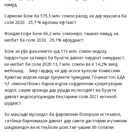
намуд.
Сармояи Бонк ба 575,5 млн. сомонӣ расид, ки дар муқоиса ба
соли 2020 25,7 % афзоиш ёфтааст.
Фоидаи софи Бонк 66,2 млн. сомониро ташкил намуд, ки
нисбат ба соли 2020 29,1% афзудааст.
Бонк аз рўи фаъолияти худ 110 млн. сомонӣ андозу
пардохтҳои ҳатмиро ба буҷети давлатӣ пардохт намудааст,
ки нисбат ба соли 2020 13,7 млн. сомонӣ ва ё 14,2% зиёд
мебошад. Зикр гардид, ки дар асоси хулосаи Комиссияи
Кумитаи андози назди Ҳукумати Ҷумҳурии Тоҷикистон БДА
ҶТ «Амонатбонк» барои иҷрои софдилонаи қонунгузории
андоз, саҳми арзанда дар рушди иқтисодиёт ва буҷети
давлатӣ андозсупорандаи беҳтарини соли 2021 интихоб
шудааст.
Бо мақсади мусоидат ба фаровонии бозорҳои истеъмолӣ,
татбиқи барномаҳои давлатӣ дар самти дастгирии иҷтимоии
шаҳрвандон ва истиқболи шоистаи ҷашни 30-солагии