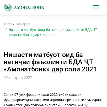
Асосӣ
Хабарҳо
Нишасти матбуотӣ оид ба натиҷаи фаъолияти БДА ҶТ
«Амонатбонк» дар соли 2021
Нишасти матбуотӣ оид ба
натиҷаи фаъолияти БДА ҶТ
«Амонатбонк» дар соли 2021
07 феврал 2022
Санаи 07-уми феврали соли 2022 тибқи нақшаи
муқаррарнамудаи Дастгоҳи иҷроияи Президенти Ҷумҳурии
Тоҷикистон дар толор-маҷлисгоҳи Раёсати БДА ҶТ