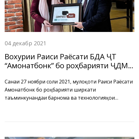
04 декабр 2021
Вохурии Раиси Раёсати БДА ҶТ
“Амонатбонк” бо роҳбарияти ҶДММ
“Компас Плюс”
Санаи 27 ноябри соли 2021, мулоқоти Раиси Раёсати
Амонатбонк бо роҳбарияти ширкати
таъминкунандаи барнома ва технологияҳои
муосири рақамии бонкӣ ҶДММ “Компас Плюс” хонум
Демина О.Р., барои боз ҳам мукаммал намудани
барномаҳои ҳисоббаробаркуниҳои рақамӣ ва васеъ
намудани доираи фаъолияти Бонк дар самти
бозоргирӣ баргузор гардид.