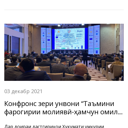
оммавии «Сбербанк Россия», гурўҳи кории БДА ҶТ
«Амонатбонк» таҳти роҳбарии Раиси Раёсати Бонк -
Икромӣ Сироҷиддин Салом аз санаи 27 ноябр то 01
декабри соли 2021, ба шаҳри Москваи Федератсияи
Россия сафари корӣ доир намуданд.
03 декабр 2021
Конфронс зери унвони “Таъмини
фарогирии молиявӣ-ҳамчун омили
рушди устувор дар Тоҷикистон”
Дар доираи дастгириҳои Ҳукумати Ҷумҳурии