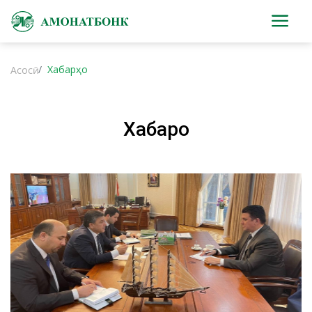
Хабарҳо
Асосӣ
Хабарҳо