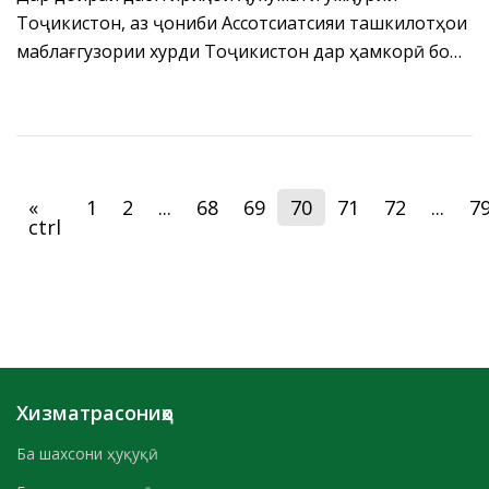
Тоҷикистон, аз ҷониби Ассотсиатсияи ташкилотҳои
маблағгузории хурди Тоҷикистон дар ҳамкорӣ бо
Бонки миллии Тоҷикистон ва шарикони рушд,
конфронс таҳти унвони “Таъмини фарогирии
молиявӣ-ҳамчун омили рушди устувор дар
Тоҷикистон” баргузор гардид.
«
1
2
...
68
69
70
71
72
...
7
ctrl
Хизматрасониҳо
Ба шахсони ҳуқуқӣ