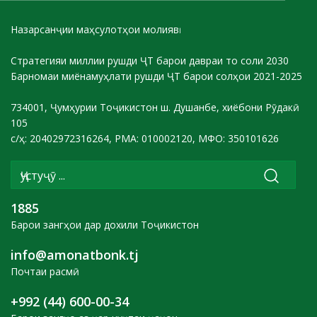
Назарсанҷии маҳсулотҳои молиявӣ
Стратегияи миллии рушди ҶТ барои давраи то соли 2030
Барномаи миёнамуҳлати рушди ҶТ барои солҳои 2021-2025
734001, Ҷумҳурии Тоҷикистон ш. Душанбе, хиёбони Рӯдакӣ
105
с/ҳ: 20402972316264, РМА: 010002120, МФО: 350101626
1885
Барои зангҳои дар дохили Тоҷикистон
info@amonatbonk.tj
Почтаи расмӣ
+992 (44) 600-00-34