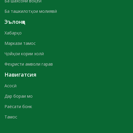
Ба шахсони воқеӣ
Ба ташкилотҳои молиявӣ
Эълонҳо
Хабарҳо
Маркази тамос
Ҷойҳои кории холӣ
Феҳристи амволи гарав
Навигатсия
Асосӣ
Дар бораи мо
Раёсати бонк
Тамос