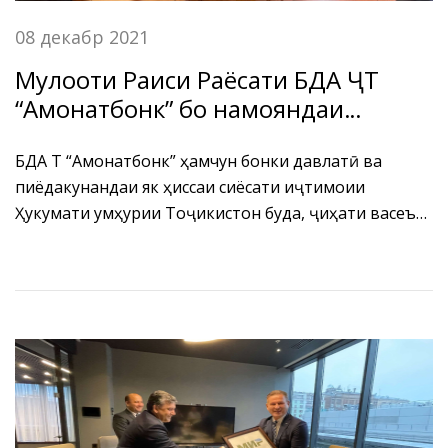
08 декабр 2021
Мулоқоти Раиси Раёсати БДА ҶТ
“Амонатбонк” бо намояндаи
дафтари кории Созмони озуқаворӣ
ва кишоварзии Созмони Милали
БДА ҶТ “Амонатбонк” ҳамчун бонки давлатӣ ва
пиёдакунандаи як ҳиссаи сиёсати иҷтимоии
Муттаҳид дар Ҷумҳурии
Ҳукумати Ҷумҳурии Тоҷикистон буда, ҷиҳати васеъ
Тоҷикистон (Food and Agriculture
намудани доираи фаъолияти молиявиаш
Organization)
муносибатҳояшро бо бонкҳо ва ташкилотҳои
молиявии байналхалқӣ дар сатҳи хуб ба роҳ монда,
дар ин самт тамоми тадбирҳои заруриро
роҳандозӣ карда истодааст.