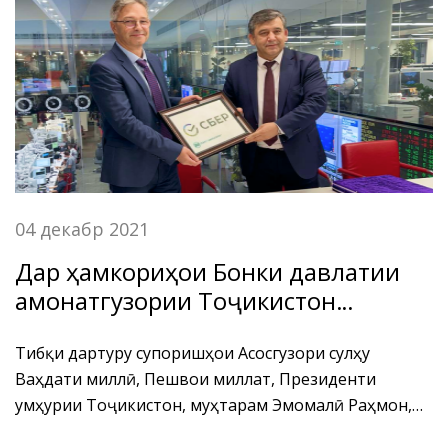
04 декабр 2021
Дар ҳамкориҳои Бонки давлатии
амонатгузории Тоҷикистон
“Амонатбонк” ва “Сбербанк” –и
Федератсияи Россия саҳифаи нав
Тибқи дартуру супоришҳои Асосгузори сулҳу
Ваҳдати миллӣ, Пешвои миллат, Президенти
боз гардид.
Ҷумҳурии Тоҷикистон, муҳтарам Эмомалӣ Раҳмон,
ва даъватномаи роҳбарияти Ҷамъияти саҳомии