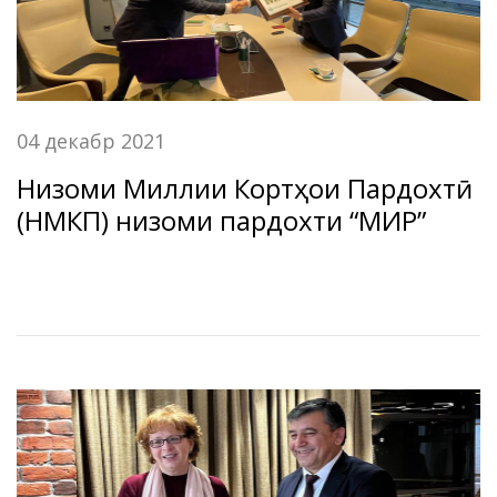
04 декабр 2021
Низоми Миллии Кортҳои Пардохтӣ
(НМКП) низоми пардохти “МИР”