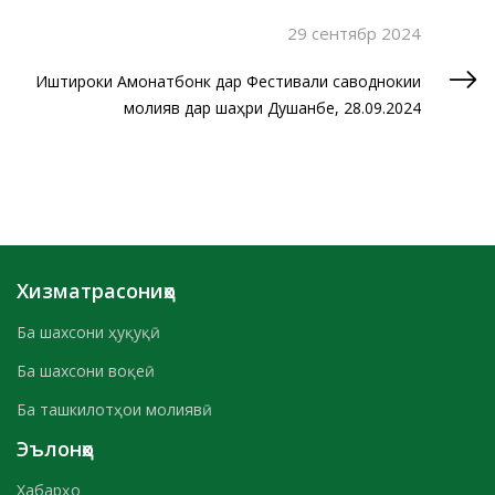
29 сентябр 2024
Иштироки Амонатбонк дар Фестивали саводнокии
молиявӣ дар шаҳри Душанбе, 28.09.2024
Хизматрасониҳо
Ба шахсони ҳуқуқӣ
Ба шахсони воқеӣ
Ба ташкилотҳои молиявӣ
Эълонҳо
Хабарҳо