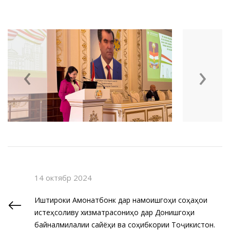
‹
›
14 октябр 2024
Иштироки Амонатбонк дар намоишгоҳи соҳаҳои
истеҳсоливу хизматрасониҳо дар Донишгоҳи
байналмилалии сайёҳи ва соҳибкории Тоҷикистон.