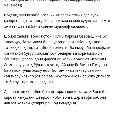
менамояд.
Воқеан, ҳамин забон аст, ки миллати тоҷик дар тӯли
ҳазорсолаҳо таъриху фарҳанги камназири худро тавассути
он навишта ва ба ҷаҳониён муаррифӣ кардааст.
Шоири халқии Тоҷикистон Толиб Карими Озарахш низ бо
таваҷҷуҳ ба таърихи бою пурғановати забони давлатӣ
таъкид карданд, ки забони тоҷикӣ то ба имрӯз ба шарофати
хизматҳои бузург, заҳматҳои бедареғ ва корнамоиҳои
беназири фарзандони фарзонаи халқи тоҷик аз Исмоили
Сомониву устод Рӯдакӣ то устод Айниву Бобоҷон Ғафуров
ба ҳамон гунаи асилу ноб, бо ганҷинаи ғаниву рангини
калимаву истилоҳот ва таъбиру таркиботи зебову дилчасп
то ба рӯзгори мо расидааст.
Дар анҷоми чорабинӣ бошад кормандони фаъоли Бонк бо
қироат намудани шеърҳои ноби тоҷикӣ дар васфи забони
давлатӣ хотири ҳозиринро шод намуданд.