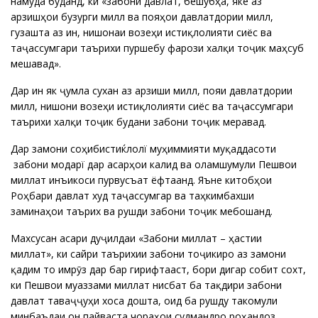
намуда буданд, ки «забони давлатӣ, бешубҳа, яке аз
арзишҳои бузурги миллӣ ва пояҳои давлатдории миллӣ,
гузашта аз ин, нишонаи возеҳи истиқлолияти сиёсӣ ва
таҷассумгари таърихи пуршебу фарози халқи тоҷик маҳсуб
мешавад».
Дар ин як ҷумла сухан аз арзиши миллӣ, пояи давлатдории
миллӣ, нишони возеҳи истиқлолияти сиёсӣ ва таҷассумгари
таърихи халқи тоҷик будани забони тоҷикӣ меравад.
Дар замони соҳибистиќлолї муҳиммияти муқаддасоти
забони модарї дар асарҳои калидӣ ва оламшумули Пешвои
миллат инъикоси пурвусъат ёфтаанд. Яъне китобҳои
Роҳбари давлат худ таҷассумгар ва таҳкимбахши
заминаҳои таърихӣ ва рушди забони тоҷикӣ мебошанд.
Махсусан асари дуҷилдаи «Забони миллат – ҳастии
миллат», ки сайри таърихии забони тоҷикиро аз замони
қадим то имрӯз дар бар гирифтааст, бори дигар собит сохт,
ки Пешвои муаззами миллат нисбат ба тақдири забони
давлатӣ таваҷҷуҳи хоса дошта, оид ба рушду такомули
минбаъдаи он пайваста чораҳои судмандро роҳандозӣ