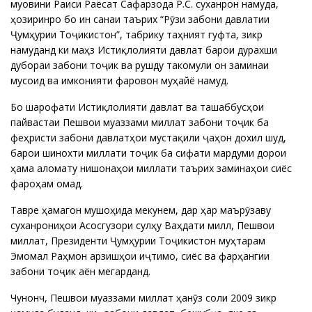
муовини Раиси Раёсат Сафарзода Р.С. суханронӣ намуда,
ҳозиринро бо ин санаи таърихӣ “Рӯзи забони давлатии
Ҷумҳурии Тоҷикистон”, табрику таҳният гуфта, зикр
намуданд ки маҳз Истиқлолияти давлатӣ барои дурахши
дубораи забони тоҷикӣ ва рушду такомули он заминаи
мусоид ва имконияти фаровон муҳайё намуд.
Бо шарофати Истиқлолияти давлатӣ ва ташаббусҳои
пайвастаи Пешвои муаззами миллат забони тоҷикӣ ба
феҳристи забони давлатҳои мустақили ҷаҳон дохил шуд,
барои шинохти миллати тоҷик ба сифати мардуми дорои
ҳама аломату нишонаҳои миллати таърихӣ заминаҳои сиёсӣ
фароҳам омад.
Тавре ҳамагон мушоҳида мекунем, дар ҳар маърӯзаву
суханрониҳои Асосгузори сулҳу Ваҳдати миллӣ, Пешвои
миллат, Президенти Ҷумҳурии Тоҷикистон муҳтарам
Эмомалӣ Раҳмон арзишҳои иҷтимоӣ, сиёсӣ ва фарҳангии
забони тоҷикӣ аён мегарданд.
Чунончӣ, Пешвои муаззами миллат ҳанӯз соли 2009 зикр