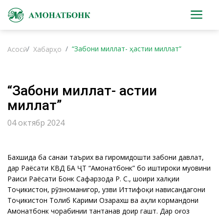
“Забони миллат- ҳастии миллат”
Асосӣ
Хабарҳо
“Забони миллат- ҳастии
миллат”
04 октябр 2024
Бахшида ба санаи таърихӣ ва гиромидошти забони давлатӣ,
дар Раёсати КВД БА ҶТ “Амонатбонк” бо иштироки муовини
Раиси Раёсати Бонк Сафарзода Р. С., шоири халқии
Тоҷикистон, рӯзноманигор, узви Иттифоқи нависандагони
Тоҷикистон Толиб Карими Озарахш ва аҳли кормандони
Амонатбонк чорабинии тантанавӣ доир гашт. Дар оғоз