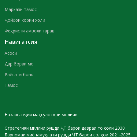
Маркази тамос
Ҷойҳои кории холӣ
Феҳристи амволи гарав
Навигатсия
Асосӣ
Дар бораи мо
Раёсати бонк
Тамос
Назарсанҷии маҳсулотҳои молиявӣ
Стратегияи миллии рушди ҶТ барои давраи то соли 2030
Барномаи миёнамуҳлати рушди ҶТ барои солҳои 2021-2025